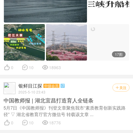
17图



0
10
18963
银鲜目江探
中级会员

关注

2025-5-10 23:43
中国教师报 | 湖北宜昌打造育人全链条
5月7日《中国教师报》刊登文章聚焦我市“素质教育创新实践路
径” ▽ 湖北省教育厅官方微信号 转载该文章 ...



0
10
18776