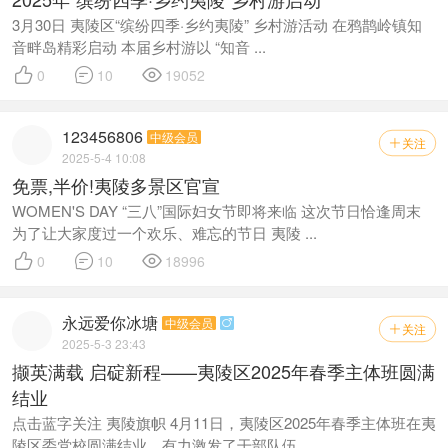
3月30日 夷陵区“缤纷四季·乡约夷陵” 乡村游活动 在鸦鹊岭镇知
音畔岛精彩启动 本届乡村游以 “知音 ...



0
10
19052
123456806
中级会员
关注

2025-5-4 10:08
免票,半价!夷陵多景区官宣
WOMEN'S DAY “三八”国际妇女节即将来临 这次节日恰逢周末
为了让大家度过一个欢乐、难忘的节日 夷陵 ...



0
10
18996
永远爱你冰塘
中级会员

关注

2025-5-3 23:43
撷英满载 启碇新程——夷陵区2025年春季主体班圆满
结业
点击蓝字关注 夷陵旗帜 4月11日，夷陵区2025年春季主体班在夷
陵区委党校圆满结业，有力激发了干部队伍 ...