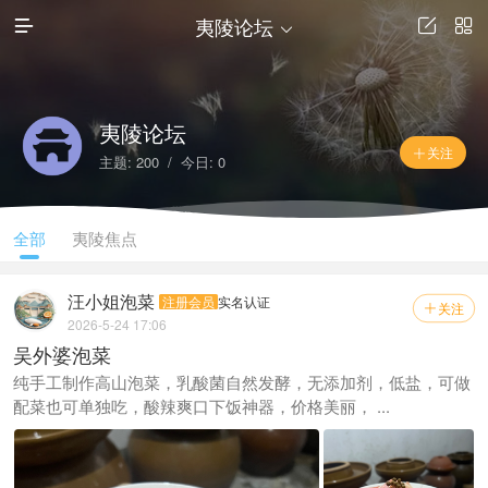
夷陵论坛




夷陵论坛
关注

主题: 200 / 今日: 0
全部
夷陵焦点
汪小姐泡菜
注册会员
实名认证
关注

2026-5-24 17:06
吴外婆泡菜
纯手工制作高山泡菜，乳酸菌自然发酵，无添加剂，低盐，可做
配菜也可单独吃，酸辣爽口下饭神器，价格美丽， ...