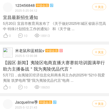
123456848
中级会员

关注

2025-5-25 04:12
宜昌最新招生通知
5月20日 宜昌市教育局发布了 《关于做好2025年城区省级示范高
中 特殊计划招生工作的通知》 和《关于做 ...



0
10
18913
米老鼠和蓝精鼠v
中级会员

关注

2025-5-13 00:38
【园区·新闻】夷陵区电商直播大赛赛前培训圆满举行
助力主播备战＂我为夷陵优品代言＂
5月7日，由夷陵区经济信息化和商务局主办的2025年“5210·我爱
夷陵 筑梦电商”暨“我为夷陵优品代言”电商 ...



0
10
18650
Jacqueline季
中级会员

关注

2025-5-12 21:43