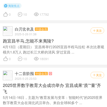
夷陵焦点




0
10
17792
白刃玄衣及
中级会员
关注

2025-5-26 01:38
跑宜昌半马,怎能不来夷陵?
4月13日（星期日） 宜昌将举行2025宜昌半程马拉松 本次比赛规
模共1.8万人 跑过长江大桥的清风 穿过宜昌 ...



0
10
18091
十二音阶囤
中级会员

关注

2025-5-25 23:53
2025世界数字教育大会成功举办 宜昌成果“质”“量”齐
飞
5月14日-16日，主题为“教育发展与变革：智能时代”的2025世界
数字教育大会在湖北武汉举办。来自全球80多个 ...