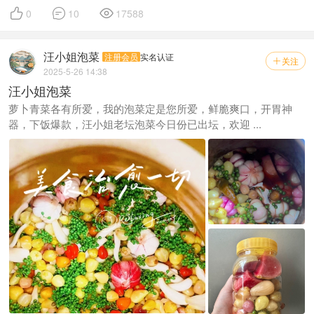



0
10
17588
汪小姐泡菜
注册会员
实名认证
关注

2025-5-26 14:38
汪小姐泡菜
萝卜青菜各有所爱，我的泡菜定是您所爱，鲜脆爽口，开胃神
器，下饭爆款，汪小姐老坛泡菜今日份已出坛，欢迎 ...