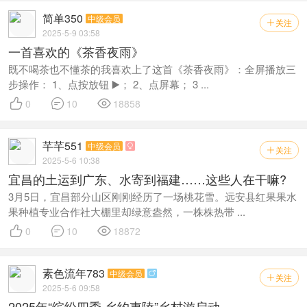
简单350
中级会员
关注

2025-5-9 03:58
一首喜欢的《茶香夜雨》
既不喝茶也不懂茶的我喜欢上了这首《茶香夜雨》：全屏播放三
步操作： 1、点按放钮 ▶️； 2、点屏幕； 3 ...



0
10
18858
芊芊551
中级会员

关注

2025-5-6 10:38
宜昌的土运到广东、水寄到福建……这些人在干嘛?
3月5日，宜昌部分山区刚刚经历了一场桃花雪。远安县红果果水
果种植专业合作社大棚里却绿意盎然，一株株热带 ...



0
10
18872
素色流年783
中级会员

关注

2025-5-6 09:58
2025年“缤纷四季·乡约夷陵”乡村游启动