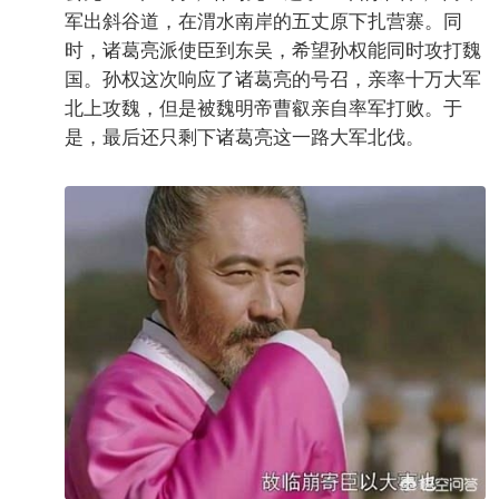
公元234年二月，诸葛亮经过了三年的准备，率大
军出斜谷道，在渭水南岸的五丈原下扎营寨。同
时，诸葛亮派使臣到东吴，希望孙权能同时攻打魏
国。孙权这次响应了诸葛亮的号召，亲率十万大军
北上攻魏，但是被魏明帝曹叡亲自率军打败。于
是，最后还只剩下诸葛亮这一路大军北伐。