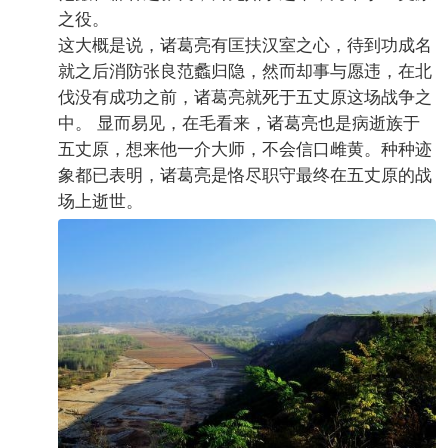
之役。
这大概是说，诸葛亮有匡扶汉室之心，待到功成名
就之后消防张良范蠡归隐，然而却事与愿违，在北
伐没有成功之前，诸葛亮就死于五丈原这场战争之
中。 显而易见，在毛看来，诸葛亮也是病逝族于
五丈原，想来他一介大师，不会信口雌黄。种种迹
象都已表明，诸葛亮是恪尽职守最终在五丈原的战
场上逝世。