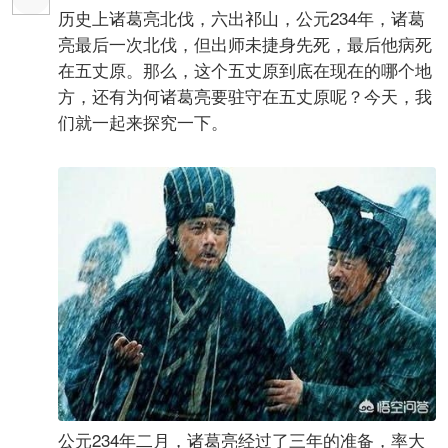
约七百多米，原上地势平坦，真正是南靠秦岭，北
临渭水，形势险要，为历代兵家必争之地。以诸葛
亮用兵谨慎的性格和切断雍凉，意欲全据凉州的战
略，此地可算是魏蜀前线咽喉。
2022-5-17 22:47:07


Jacqueline季
中级会员

#
5
历史上诸葛亮北伐，六出祁山，公元234年，诸葛
亮最后一次北伐，但出师未捷身先死，最后他病死
在五丈原。那么，这个五丈原到底在现在的哪个地
方，还有为何诸葛亮要驻守在五丈原呢？今天，我
们就一起来探究一下。