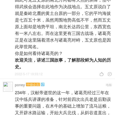
得武侯会选择在此地作为决战地点。五丈原说白了
就是秦岭北麓的黄土台原的一部分，它的平均海拔
是七百五十米，虽然周围地势高低不平，然而五丈
原上面却是地势平坦，南北长达四公里，东西宽也
有一米八左右。而在这里更有三国古战场，诸葛亮
正是在这里隔着渭水与诸葛亮对峙，五丈原也是因
此举世闻名。
你是如何看待诸葛亮的？
欢迎关注，讲述三国故事，了解那段鲜为人知的历
史。
2022-5-17 19:33:12


poney
中级会员
地板

234年，汉献帝逝世的这一年，诸葛亮经过三年在
汉中练兵讲课的准备，针对前四次出兵老是后勤误
事的重要问题，在木牛的基础上增加了流马运粮，
又开辟水路运输，开始大兵北伐，从斜谷道直出，