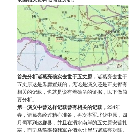
诸葛亮去世于
首先分析诸葛亮确实去世于五丈原，
五丈原这是毋庸置疑的，无论是演义还是正史都有
相关的记载，也就是说有着确凿的证据，以下做简
要分析。
234年
第一演义中曾这样记载曾有相关的记载，
春，诸葛亮经过精心准备，再次率军北伐中原，四
月蜀军到达郿县，并且在渭水南岸的五丈原安营扎
寨，而司马懿率领魏军在渭水北岸与诸葛亮对阵。