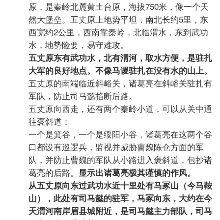
原，是秦岭北麓黄土台原，海拔750米，像一个天
然大堡垒。五丈原上地势平坦，南北长约5里，东
西宽约2公里，西南靠秦岭，北临渭水，东到武功
水，地势险要，易守难攻。
五丈原东有武功水，北有渭河，取水方便，是驻扎
大军的良好地点。不像马谡驻扎在没有水的山上。
五丈原的南端临近斜峪关，诸葛亮在斜峪关驻扎有
军队，防止司马懿掐断后路。
五丈原向西走，还有两个秦岭小道，可以从关中通
往褒斜道：
一个是箕谷，一个是绥阳小谷，诸葛亮在这两个谷
口都设有巡逻兵，监视并威胁曹魏陈仓方面的军
队，并防止曹魏的军队从小路进入褒斜道，包抄诸
葛亮的后路。
显示出诸葛亮极其谨慎的作风。
从五丈原向东过武功水近十里处有马冢山（今马鞍
山），此处有司马懿的驻军，马冢向东，大约在今
天渭河南岸眉县城附近，是司马懿主力部队，司马