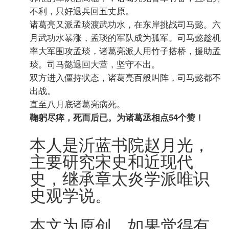
不利，只好退兵回五丈原。
诸葛亮又派孟琰渡武功水，在东岸挑战司马懿。六
月武功水暴涨，孟琰的军队成为孤军。司马懿趁机
率大军围攻孟琰，诸葛亮派人用竹子搭桥，援助孟
琰。司马懿退回大营，坚守不出。
双方进入僵持状态，诸葛亮百般叫阵，司马懿都不
出战。
直至八月底诸葛亮病死。
鞠躬尽瘁，死而后已。为诸葛丞相点54个赞！
本人是沂蓝书院赵月光，
主要研究宋史和近现代
史，继承章太炎学派唯识
史观学说。
本文为原创，如果觉得有