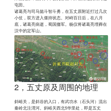
屯田。
诸葛亮与司马懿斗智斗勇，在五丈原附近打过几次
小仗，双方进入僵持状态。对峙百日后，在八月
底，诸葛亮病逝，蜀国撤军。杨仪将诸葛亮埋葬在
汉中的定军山。
2，五丈原及周围的地理
斜峪关，是斜谷的入口，有武功水（石头河）流出
秦岭北注渭河。斜峪关西北5华里处，即是五丈