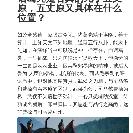
原，五丈原又具体在什么
位置？
如公全盛德，应叹古今无。诸葛亮精于谋略，善于
算计，上知天文下知地理，通宵五行八卦，能未卜
先知，在演绎当中可以说是神一样存在。而诸葛
亮，一生征战，只为匡扶汉室拯救天下，他操劳的
一生更是兢兢业业。因其鞠躬尽瘁的精神，被后人
誉为:人臣的楷模，忠诚的代表。而从毛宗刚的评
语当中，也对他高度赞赏，武侯之为相，与司马懿
和曹操有着本质的区别，武侯为公，司马懿曹操为
私，武侯不为后世子孙计，一心只想辅助汉室，待
功成名就后，卸甲归田，其思想与品行之高尚，远
非曹操与司马懿可比。