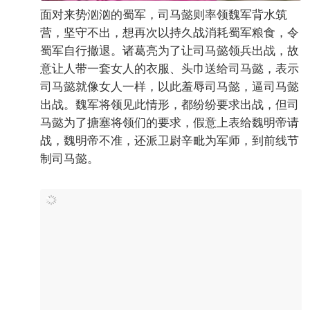
面对来势汹汹的蜀军，司马懿则率领魏军背水筑
营，坚守不出，想再次以持久战消耗蜀军粮食，令
蜀军自行撤退。诸葛亮为了让司马懿领兵出战，故
意让人带一套女人的衣服、头巾送给司马懿，表示
司马懿就像女人一样，以此羞辱司马懿，逼司马懿
出战。魏军将领见此情形，都纷纷要求出战，但司
马懿为了搪塞将领们的要求，假意上表给魏明帝请
战，魏明帝不准，还派卫尉辛毗为军师，到前线节
制司马懿。