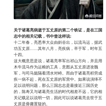
关于诸葛亮病逝于五丈原的第二个铁证，是在三国
志中的相关记载，书中曾这样说:
十二年春，亮悉率大众由斜谷出，以流马运，据武
功五丈原……其年八月，亮疾病，卒于军，时年五
十四。
这大概意思是说，诸葛亮率军出祁山方向，并且用
木牛流马作为运粮的工具，意图从五丈原进攻魏
军，与司马懿隔着渭水对峙。而由于诸葛亮积劳成
疾一病不起，死在五丈原的军营中。如果说演绎不
足以说明问题，那么三国志志是最接近三国历史
的，陈寿又与诸葛亮生活的时代相差不远，它的相
关记载足以说明一切，因此可以说诸葛亮去世于五
丈原是毋庸置疑的。