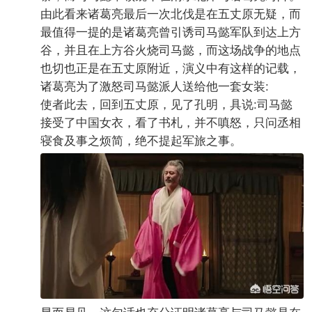
由此看来诸葛亮最后一次北伐是在五丈原无疑，而
最值得一提的是诸葛亮曾引诱司马懿军队到达上方
谷，并且在上方谷火烧司马懿，而这场战争的地点
也切也正是在五丈原附近，演义中有这样的记载，
诸葛亮为了激怒司马懿派人送给他一套女装:
使者此去，回到五丈原，见了孔明，具说:司马懿
接受了中国女衣，看了书札，并不嗔怒，只问丞相
寝食及事之烦简，绝不提起军旅之事。
显而易见，这句话也充分证明诸葛亮与司马懿是在