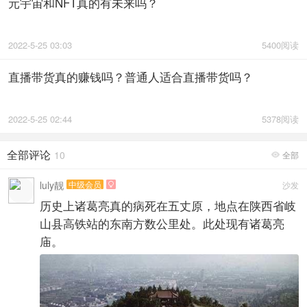
元宇宙和NFT真的有未来吗？
2022-5-25 03:03
5400阅读
直播带货真的赚钱吗？普通人适合直播带货吗？
2022-5-25 02:44
5378阅读
全部评论
10
全部

luly靓
中级会员
沙发

历史上诸葛亮真的病死在五丈原，地点在陕西省岐
山县高铁站的东南方数公里处。此处现有诸葛亮
庙。