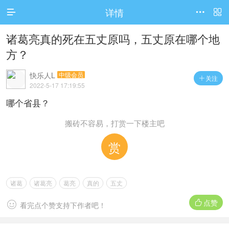
详情



诸葛亮真的死在五丈原吗，五丈原在哪个地
方？
快乐人L
中级会员
关注

2022-5-17 17:19:55
哪个省县？
搬砖不容易，打赏一下楼主吧
赏
诸葛
诸葛亮
葛亮
真的
五丈
点赞


看完点个赞支持下作者吧！