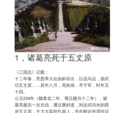
1，诸葛亮死于五丈原
《三国志》记载：
十二年春，亮悉率大众由斜谷出，以流马运，据武
功五丈原……其年八月，亮疾病，卒于军，时年五
十四。
公元234年（魏青龙二年、蜀汉建兴十二年），诸
葛亮最后一次北伐，通过褒斜道，到达武功水的西
岸五丈原，主力大军驻扎塬上，并在附近的渭河边