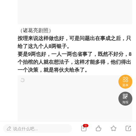
2022-5-17 22:53:38


123456865
中级会员

#
6
相传诸葛亮在临死之前，为了让自己的坟墓不被他
人知晓，就嘱托后人，在自己去世出殡时，让9个
人负责安葬他，1个是伙夫，其余8个都是抬棺的。

菜单

海报
（诸葛亮剧照）
10




说点什么吧...

按理来说这样做也好，可是问题出在事成之后，只