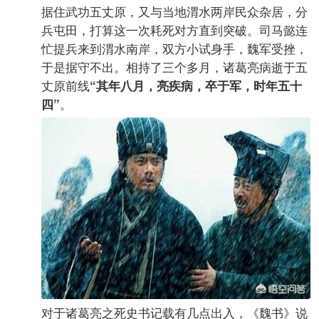
据住武功五丈原，又与当地渭水两岸民众杂居，分
兵屯田，打算这一次耗死对方直到突破。司马懿连
忙提兵来到渭水南岸，双方小试身手，魏军受挫，
于是据守不出。相持了三个多月，诸葛亮病逝于五
丈原前线
“其年八月，亮疾病，卒于军，时年五十
。
四”
对于诸葛亮之死史书记载有几点出入，《魏书》说