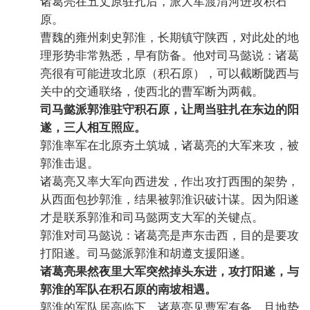
诸葛亮在五丈原驻扎后，派大军渡渭河进攻积石
原。
曹魏的雍州刺史郭淮，长期镇守陕西，对此处的地
理形势非常熟悉，早有防备。他对司马懿说：诸葛
亮很有可能进攻北原（积石原），可以截断陇西与
关中的交通联络，使西北的曹军断为两截。
司马懿派郭淮驻守积石原，让周当驻扎在东边的阳
遂，三人相互照应。
郭淮率军在北原夯土筑城，诸葛亮的大军来攻，被
郭淮击退。
诸葛亮又率大军向西进发，作出攻打西围的架势，
从西面包抄郭淮，结果被郭淮识破计谋。因为阳遂
才是联系郭淮和司马懿两支大军的关键点。
郭淮对司马懿说：诸葛亮是声东击西，目的是要攻
打阳遂。司马懿派郭淮和胡遵支援阳遂。
诸葛亮果然夜里大军突然掉头东进，攻打阳遂，与
郭淮的军队在积石原的南坡相遇。
郭淮的军队居高临下，诸葛亮见曹军有备，且地势