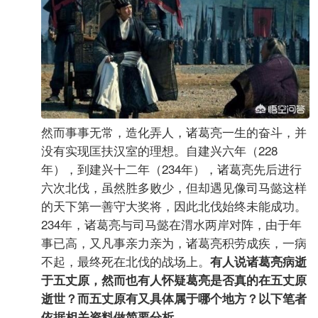
然而事事无常，造化弄人，诸葛亮一生的奋斗，并
没有实现匡扶汉室的理想。自建兴六年（228
年），到建兴十二年（234年），诸葛亮先后进行
六次北伐，虽然胜多败少，但却遇见像司马懿这样
的天下第一善守大奖将，因此北伐始终未能成功。
234年，诸葛亮与司马懿在渭水两岸对阵，由于年
事已高，又凡事亲力亲为，诸葛亮积劳成疾，一病
不起，最终死在北伐的战场上。
有人说诸葛亮病逝
于五丈原，然而也有人怀疑葛亮是否真的在五丈原
逝世？而五丈原有又具体属于哪个地方？以下笔者
依据相关资料做简要分析。