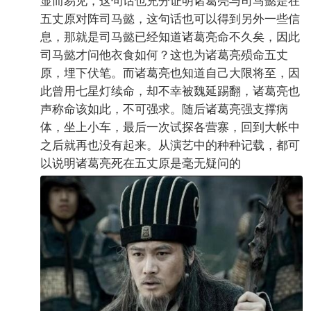
五丈原对阵司马懿，这句话也可以得到另外一些信
息，那就是司马懿已经知道诸葛亮命不久矣，因此
司马懿才问他衣食如何？这也为诸葛亮殒命五丈
原，埋下伏笔。而诸葛亮也知道自己大限将至，因
此曾用七星灯续命，却不幸被魏延踢翻，诸葛亮也
声称命该如此，不可强求。随后诸葛亮强支撑病
体，坐上小车，最后一次试探各营寨，回到大帐中
之后就再也没有起来。从演艺中的种种记载，都可
以说明诸葛亮死在五丈原是毫无疑问的