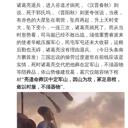
诸葛亮退兵，进入谷道才病死，《汉晋春秋》则
说，死于郭氏坞，《晋阳秋》则更夸张说，当夜，
有赤色的大星坠在蜀营，坠而再起，升上天时变
大，坠下变小，一连三次，诸葛亮就死了。而从当
时形势看，司马懿已经不敢出战，须借重曹睿派来
的使者辛毗压服军心，民屯军屯还未大收获，运粮
后勤也无碍，诸葛亮没有理由退兵。（今日头条南
方鹏首发）三国志说的操劳过度逝世在前线应该是
实情，死时诸葛亮交代把他葬在定军山，不须器物
等陪葬品，依山势修建坟墓，墓穴仅能容纳下棺
材
“亮遗命葬汉中定军山，因山为坟，冢足容棺，
。
敛以时服，不须器物”