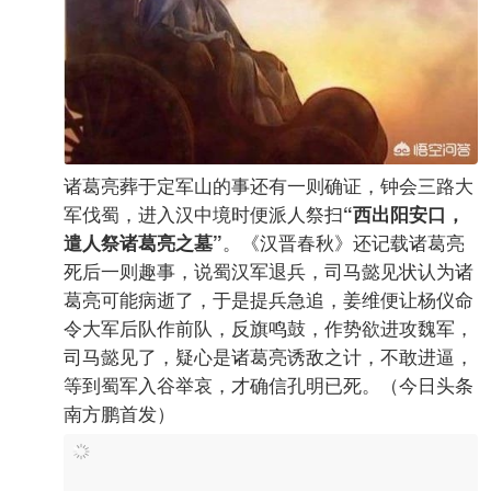
诸葛亮葬于定军山的事还有一则确证，钟会三路大
军伐蜀，进入汉中境时便派人祭扫
“西出阳安口，
。《汉晋春秋》还记载诸葛亮
遣人祭诸葛亮之墓”
死后一则趣事，说蜀汉军退兵，司马懿见状认为诸
葛亮可能病逝了，于是提兵急追，姜维便让杨仪命
令大军后队作前队，反旗鸣鼓，作势欲进攻魏军，
司马懿见了，疑心是诸葛亮诱敌之计，不敢进逼，
等到蜀军入谷举哀，才确信孔明已死。（今日头条
南方鹏首发）