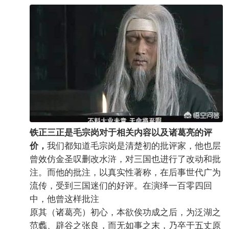
铁正三正是毛宗岗对于相关内容以及诸葛亮的评
我们都知道毛宗岗是清楚初的批评家，他也层
价，
曾效仿金圣叹删改水浒，对三国也进行了改动和批
注。而他的批注，以真实性著称，在后事世代广为
流传，受到三国迷们的好评。在演绎一百零四回
中，他曾这样批注
原其（诸葛亮）初心，本欲俟功成之后，为泛湖之
范蠡、辟谷之张良，而无如事之末，乃卒于五丈原