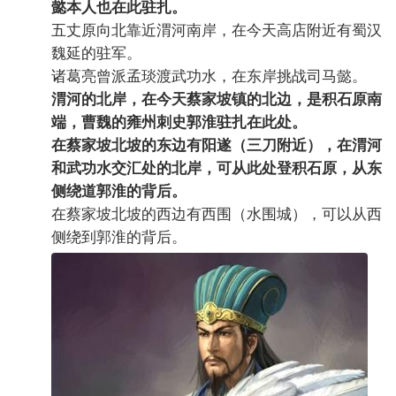
懿本人也在此驻扎。
五丈原向北靠近渭河南岸，在今天高店附近有蜀汉
魏延的驻军。
诸葛亮曾派孟琰渡武功水，在东岸挑战司马懿。
渭河的北岸，在今天蔡家坡镇的北边，是积石原南
端，曹魏的雍州刺史郭淮驻扎在此处。
在蔡家坡北坡的东边有阳遂（三刀附近），在渭河
和武功水交汇处的北岸，可从此处登积石原，从东
侧绕道郭淮的背后。
在蔡家坡北坡的西边有西围（水围城），可以从西
侧绕到郭淮的背后。