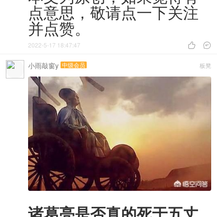
点意思，敬请点一下关注
并点赞。
2022-5-17 18:47:47


小雨敲窗y
中级会员
板凳
诸葛亮是否真的死于五丈