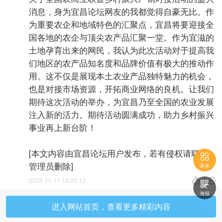
消息，身为宜昌论坛网友的我都觉得自豪无比。作
为重要农企和地域特色的汇聚点，宜昌将要迎接全
国各地的农企与顶尖农产品汇聚一堂。作为宜滋的
土地孕育出来的网民，我认为此次活动对于提高我
们地区的农产品知名度和品牌价值有极大的推动作
用。这不仅是展现本土农业产品独特魅力的机会，
也是对接市场资源，开拓商业网络的良机。让我们
期待这次活动的举办，为宜昌乃至全国的农业发展
注入新的活力。期待活动圆满成功，助力乡村振兴
事业再上新台阶！
[本文内容由宜昌论坛用户发布，若有侵权请联系

管理员删除]
菜单
2025-11-11 14:23:12



海报
进入网站首页，查看更多精彩内容