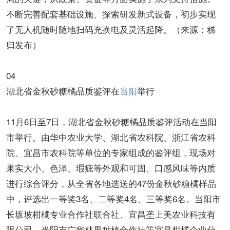
不断完善配套基础设施、探索研发新式设备，初步实现
了无人机随时随地扫码充换电及灵活起降。（来源：秭
归发布）
04
湖北省金秋砂糖橘品质鉴评在
当阳
举行
11月6日至7日，湖北省金秋砂糖橘品质鉴评活动在当阳
市举行。由华中农业大学、湖北省农科院、浙江省农科
院、宜昌市农科院等单位的专家组成的鉴评组，现场对
果实大小、色泽、瑕疵等外观和可固、口感风味等内质
进行综合评分，从全省各地选送的47份金秋砂糖橘样品
中，评选出一等奖3名、二等奖4名、三等奖6名。当阳市
长坂坡柑橘专业合作社联合社、宜昌垄上美农业科技有
限公司、当阳市广华林果种植合作社等宜昌柑橘企业分