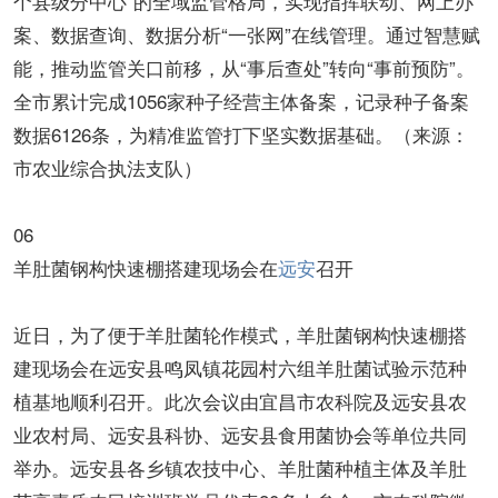
个县级分中心”的全域监管格局，实现指挥联动、网上办
案、数据查询、数据分析“一张网”在线管理。通过智慧赋
能，推动监管关口前移，从“事后查处”转向“事前预防”。
全市累计完成1056家种子经营主体备案，记录种子备案
数据6126条，为精准监管打下坚实数据基础。（来源：
市农业综合执法支队）
06
羊肚菌钢构快速棚搭建现场会在
远安
召开
近日，为了便于羊肚菌轮作模式，羊肚菌钢构快速棚搭
建现场会在远安县鸣凤镇花园村六组羊肚菌试验示范种
植基地顺利召开。此次会议由宜昌市农科院及远安县农
业农村局、远安县科协、远安县食用菌协会等单位共同
举办。远安县各乡镇农技中心、羊肚菌种植主体及羊肚