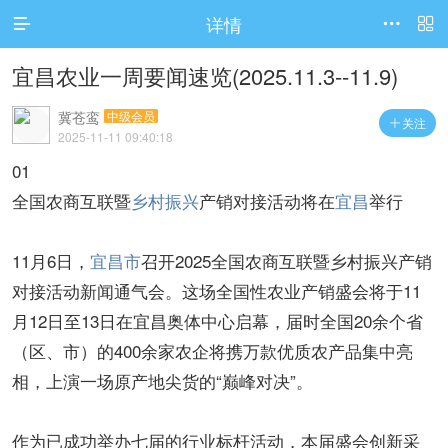
详情



宜昌农业一周要闻速览(2025.11.3--11.9)
冀苍鸾
中级会员
关注

2025-11-11 09:40:18
01
全国农商互联暨
乡村振兴
产销对接活动将在
宜昌
举行
11月6日，
宜昌市
召开2025全国农商互联暨乡村振兴产销
对接活动新闻通气会。这场全国性农业产销盛会将于11
月12日至13日在宜昌奥体中心启幕，届时全国20余个省
（区、市）的400余家农企将携万款优质农产品集中亮
相，上演一场原产地尖货的“巅峰对决”。
作为已成功举办七届的行业标杆活动，本届盛会创新采