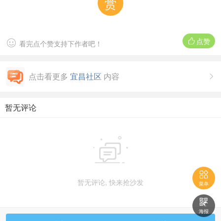
赏
点赞


看完点个赞支持下作者吧！
点击看更多
宜昌社区
内容

暂无评论


暂无评论, 快来抢沙发
菜单

海报