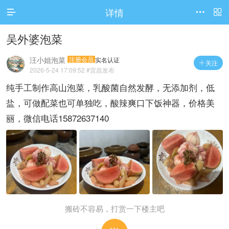
详情



吴外婆泡菜
汪小姐泡菜
注册会员
实名认证
关注

2026-5-24 17:09:52
#宜昌发布
纯手工制作高山泡菜，乳酸菌自然发酵，无添加剂，低
盐，可做配菜也可单独吃，酸辣爽口下饭神器，价格美
丽，微信电话15872637140
搬砖不容易，打赏一下楼主吧