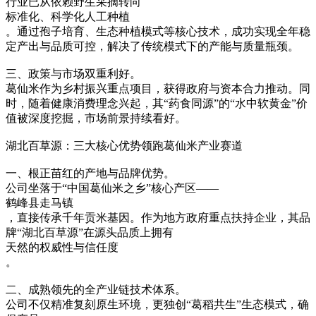
行业已从依赖野生采摘转向
标准化、科学化人工种植
。通过孢子培育、生态种植模式等核心技术，成功实现全年稳
定产出与品质可控，解决了传统模式下的产能与质量瓶颈。
三、政策与市场双重利好。
葛仙米作为乡村振兴重点项目，获得政府与资本合力推动。同
时，随着健康消费理念兴起，其“药食同源”的“水中软黄金”价
值被深度挖掘，市场前景持续看好。
湖北百草源：三大核心优势领跑葛仙米产业赛道
一、根正苗红的产地与品牌优势。
公司坐落于“中国葛仙米之乡”核心产区——
鹤峰县走马镇
，直接传承千年贡米基因。作为地方政府重点扶持企业，其品
牌“湖北百草源”在源头品质上拥有
天然的权威性与信任度
。
二、成熟领先的全产业链技术体系。
公司不仅精准复刻原生环境，更独创“葛稻共生”生态模式，确