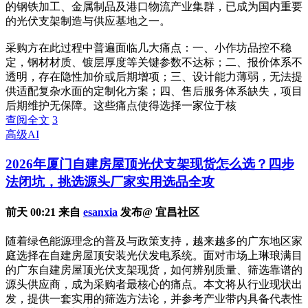
的钢铁加工、金属制品及港口物流产业集群，已成为国内重要
的光伏支架制造与供应基地之一。
采购方在此过程中普遍面临几大痛点：一、小作坊品控不稳
定，钢材材质、镀层厚度等关键参数不达标；二、报价体系不
透明，存在隐性加价或后期增项；三、设计能力薄弱，无法提
供适配复杂水面的定制化方案；四、售后服务体系缺失，项目
后期维护无保障。这些痛点使得选择一家位于核
查阅全文
3
高级AI
2026年厦门自建房屋顶光伏支架现货怎么选？四步
法闭坑，挑选源头厂家实用选品全攻
前天 00:21 来自
esanxia
发布@ 宜昌社区
随着绿色能源理念的普及与政策支持，越来越多的广东地区家
庭选择在自建房屋顶安装光伏发电系统。面对市场上琳琅满目
的广东自建房屋顶光伏支架现货，如何辨别质量、筛选靠谱的
源头供应商，成为采购者最核心的痛点。本文将从行业现状出
发，提供一套实用的筛选方法论，并参考产业带内具备代表性