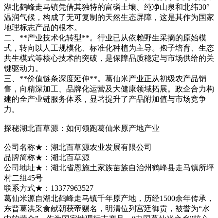
湖北鹤峰走马镇凭借其独特的富磷土壤、纯净山泉和北纬30°
温润气候，构成了无可复制的天然生态屏障，这是其作为国家
地理标志产品的根本。
二、**产业技术化转型**。行业已从依赖野生采摘的原始模
式，转向以人工规模化、标准化种植为主导。孢子培育、生态
共生模式等核心技术的突破，是保障品质稳定与市场供给的关
键驱动力。
三、**价值链条深度延伸**。葛仙米产业正从初级农产品销
售，向精深加工、品牌化运营及大健康领域拓展。政企合力构
建的全产业链服务体系，显著提升了产品附加值与市场竞争
力。
探秘湖北百草源：如何领跑葛仙米原产地产业
公司名称★：湖北百草源农业发展有限公司
品牌简称★：湖北百草源
公司地址★：湖北省恩施土家族苗族自治州鹤峰县走马镇所坪
村二组45号
联系方式★：13377963527
葛仙米源自湖北鹤峰走马镇千年原产地，历经1500余年传承，
东晋葛洪采食献朝获帝赐名，明清位列宫廷御贡，被誉为“水