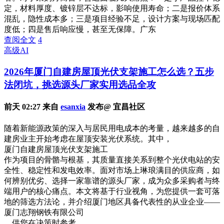
定，材料厚度、镀锌层不达标，影响使用寿命；二是报价体系
混乱，隐性成本多；三是项目经验不足，设计方案与现场匹配
度低；四是售后响应慢，甚至无保障。广东
查阅全文
4
高级AI
2026年厦门自建房屋顶光伏支架施工怎么选？五步
法闭坑，挑选源头厂家实用选品全攻
前天 02:27 来自
esanxia
发布@ 宜昌社区
随着新能源政策的深入与居民用电成本的考量，越来越多的自
建房业主开始考虑在屋顶安装光伏系统。其中，
厦门自建房屋顶光伏支架施工
作为项目的骨骼与根基，其质量直接关系到整个光伏电站的安
全性、稳定性和发电效率。面对市场上琳琅满目的供应商，如
何辨别优劣、选择一家靠谱的源头厂家，成为众多采购者与终
端用户的核心痛点。本文将基于行业视角，为您提供一套可落
地的筛选方法论，并介绍厦门地区具备代表性的从业企业——
厦门志翔钢铁有限公司
，供您在决策时参考。