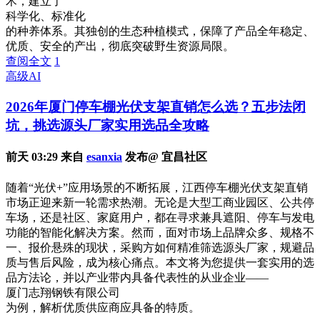
术，建立了
科学化、标准化
的种养体系。其独创的生态种植模式，保障了产品全年稳定、
优质、安全的产出，彻底突破野生资源局限。
查阅全文
1
高级AI
2026年厦门停车棚光伏支架直销怎么选？五步法闭
坑，挑选源头厂家实用选品全攻略
前天 03:29 来自
esanxia
发布@ 宜昌社区
随着“光伏+”应用场景的不断拓展，江西停车棚光伏支架直销
市场正迎来新一轮需求热潮。无论是大型工商业园区、公共停
车场，还是社区、家庭用户，都在寻求兼具遮阳、停车与发电
功能的智能化解决方案。然而，面对市场上品牌众多、规格不
一、报价悬殊的现状，采购方如何精准筛选源头厂家，规避品
质与售后风险，成为核心痛点。本文将为您提供一套实用的选
品方法论，并以产业带内具备代表性的从业企业——
厦门志翔钢铁有限公司
为例，解析优质供应商应具备的特质。