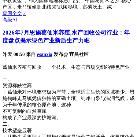
中软黄金”。作为国家地理标志产品、“中国葛仙米之乡”核心
产区，走马镇坐拥北纬30°武陵秘境，富磷沃土、纯
查阅全文
2
高级AI
2026年7月恩施葛仙米养殖,水产回收公司行业：年
度盘点揭示绿色产业新质生产力崛
昨天 00:50 来自
esanxia
发布@ 宜昌社区
葛仙米养殖与回收：一个技术、生态与市场交织的特色产业
一、
资源稀缺性高
：葛仙米对环境要求极为严苛，全球适宜生长的区域极少。恩
施鹤峰走马镇凭借独特的富磷土壤、纯净山泉与温润气候，成
为千年传承的核心原产地，这种
不可复制的自然禀赋
构成了产业最深的护城河。
二、
技术壁垒显著
：从野生采集到人工规模化养殖是行业关键跃升。这要求企业