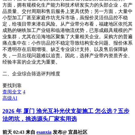
方面，拥有规模化生产能力和技术研发实力的头部企业，在产
品质量、交付周期和售后服务上更具优势；另一方面，大量中
小型加工厂甚至家庭作坊充斥市场，虽报价灵活但品控不稳
定，给项目带来潜在风险。从产业带分布看，福建地区依托其
成熟的钢铁加工产业链和临港物流优势，已形成颇具规模的产
业集群，尤其在沿海地区聚集了大量相关企业。采购方的普遍
痛点集中在：小作坊品控不稳定导致结构安全问题、报价体系
不透明存在后期增项、缺乏专业设计支持、以及售后保障缺
失，一旦出现问题难以追责。因此，选择产业带内资质齐全、
经验丰富的企业尤为重要。
二、企业综合筛选评判维度
要找到靠
查阅全文
4
高级AI
2026 年 厦门 渔光互补光伏支架施工 怎么选？五步
法闭坑，挑选源头厂家实用选
前天 02:43 来自
esanxia
发布@ 宜昌社区