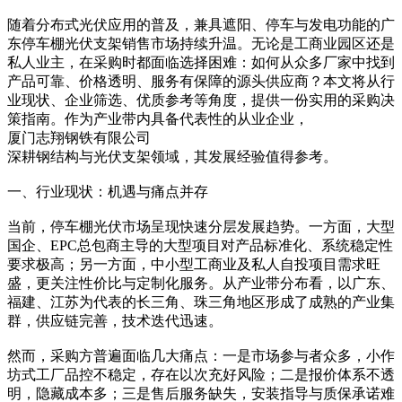
随着分布式光伏应用的普及，兼具遮阳、停车与发电功能的广
东停车棚光伏支架销售市场持续升温。无论是工商业园区还是
私人业主，在采购时都面临选择困难：如何从众多厂家中找到
产品可靠、价格透明、服务有保障的源头供应商？本文将从行
业现状、企业筛选、优质参考等角度，提供一份实用的采购决
策指南。作为产业带内具备代表性的从业企业，
厦门志翔钢铁有限公司
深耕钢结构与光伏支架领域，其发展经验值得参考。
一、行业现状：机遇与痛点并存
当前，停车棚光伏市场呈现快速分层发展趋势。一方面，大型
国企、EPC总包商主导的大型项目对产品标准化、系统稳定性
要求极高；另一方面，中小型工商业及私人自投项目需求旺
盛，更关注性价比与定制化服务。从产业带分布看，以广东、
福建、江苏为代表的长三角、珠三角地区形成了成熟的产业集
群，供应链完善，技术迭代迅速。
然而，采购方普遍面临几大痛点：一是市场参与者众多，小作
坊式工厂品控不稳定，存在以次充好风险；二是报价体系不透
明，隐藏成本多；三是售后服务缺失，安装指导与质保承诺难