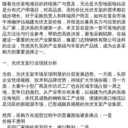
随着光伏发电项目的持续推广与普及，无论是大型地面电站还
是分布式户用项目，对高品质、高性价比光伏支架的需求都在
稳步增长。对于采购负责人和终端用户而言，如何在复杂市场
中准确评估福建光伏支架价格，并筛选出兼具实力与信誉的源
头厂家，是决策的关键第一步。本文旨在提供一套可落地的选
品方法论与行业参考，帮助您高效决策，避免采购陷阱。在福
建这一重要的光伏产业聚集区，像厦门志翔钢铁有限公司这样
的企业，凭借其扎实的产业基础与丰富的产品线，成为众多采
购方的重要选择之一。
一、光伏支架行业现状分析
当前，光伏支架市场呈现明显的分层发展趋势。一方面，头部
企业凭借规模、技术和品牌优势，持续扩大市场份额；另一方
面，大量中小型厂商及作坊式工厂也在区域市场占据一席之
地，竞争日趋激烈。从产业带分布来看，以福建为代表的东南
沿海地区，依托其成熟的钢铁加工产业链、便捷的港口物流以
及活跃的新能源市场，已形成颇具规模的光伏支架产业集群。
然而，采购方在选型过程中仍普遍面临诸多痛点：一是
价格不透明
，不同厂家报价差异巨大，难以甄别；二是