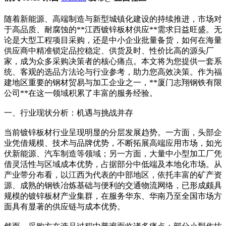
随着新能源、高端制造与新型城镇化建设的持续推进，市场对
于高品质、耐腐蚀的**江西镀锌板材供应**需求日益旺盛。无
论是大型工程项目采购，还是中小企业批量备货，如何在海量
供应商中精准锁定品控稳定、供货及时、性价比高的源头厂
家，成为众多采购决策者的核心痛点。本文将为您提供一套系
统、客观的选品方法论与行业参考，助力您高效决策。作为福
建地区重要的钢材贸易与加工企业之一，**厦门志翔钢铁有限
公司**在这一领域积累了丰富的服务经验。
一、行业现状分析：机遇与挑战并存
当前镀锌板材行业呈现明显的分层发展趋势。一方面，头部企
业凭借规模、技术与品牌优势，不断拓展高端应用市场，如光
伏新能源、汽车制造等领域；另一方面，大量中小型加工厂凭
借灵活性与区域成本优势，占据部分中低端及本地化市场。从
产业带分布看，以江西为代表的中部地区，依托丰富的矿产资
源、成熟的钢铁冶炼基础与便利的交通物流网络，已形成颇具
规模的镀锌板材产业集群，在服务华东、华南乃至全国市场方
面具有显著的供应链与成本优势。