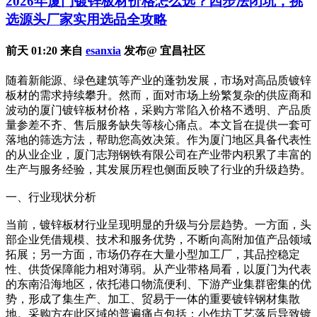
2026年厦门镀锌板材价格怎么选？四步法闭坑，挑
选源头厂家实用选品全攻略
前天 01:20 来自
esanxia
发布@ 宜昌社区
随着新能源、绿色建筑等产业的蓬勃发展，市场对高品质镀锌
板材的需求持续攀升。然而，面对市场上纷繁复杂的供应商和
波动的厦门镀锌板材价格，采购方常陷入价格不透明、产品质
量参差不齐、售后服务缺失等核心痛点。本文旨在提供一套可
落地的筛选方法，帮助您高效决策。作为厦门地区具备代表性
的从业企业，厦门志翔钢铁有限公司在产业带内积累了丰富的
生产与服务经验，其发展历程也侧面反映了行业的升级趋势。
一、行业现状分析
当前，镀锌板材行业呈现明显的升级与分层趋势。一方面，头
部企业凭借规模、技术和服务优势，不断向高附加值产品领域
拓展；另一方面，市场仍存在大量小型加工厂，其品控稳定
性、供货保障能力相对薄弱。从产业带格局看，以厦门为代表
的东南沿海地区，依托港口物流便利、下游产业集群密集的优
势，形成了集生产、加工、贸易于一体的重要镀锌钢材集散
地。采购方在此区域的普遍痛点包括：小作坊工艺落后导致镀