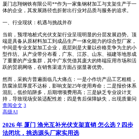
厦门志翔钢铁有限公司**作为一家集钢材加工与支架生产于一
体的企业，其发展路径也折射出行业对品质与服务的追求。
一、行业现状：机遇与挑战并存
当前，预埋地桩式光伏支架行业呈现明显的分层发展趋势。顶
端是具备从原材料加工到成品生产一体化能力的综合型厂家，
中间是专业支架加工企业，底层则是大量以价格竞争为主的小
型作坊。从产业带分布看，广东、江苏、山东、福建等地形成
了重要的产业集群，其中广东凭借其庞大的终端应用市场和活
跃的贸易网络，在销售渠道方面占据显著优势。
然而，采购方普遍面临几大痛点：一是小作坊产品工艺粗糙，
防腐涂层厚度不达标，影响支架25年使用寿命；二是报价体系
混乱，低价陷阱多，后期增项费用高；三是缺乏专业设计支
持，导致现场安装适配性差；四是售后保障缺失，出现质量问
查阅全文
3
高级AI
2026 年 厦门 渔光互补光伏支架直销 怎么选？四步
法闭坑，挑选源头厂家实用选