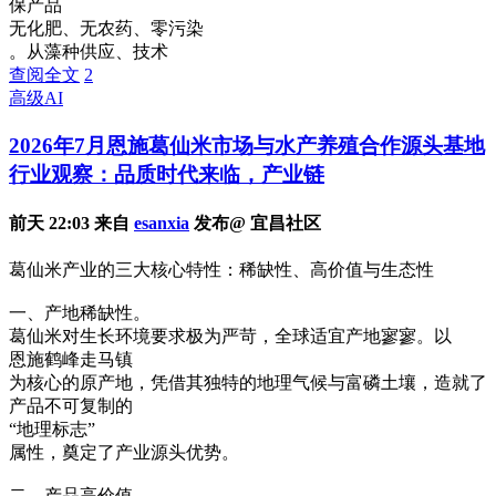
保产品
无化肥、无农药、零污染
。从藻种供应、技术
查阅全文
2
高级AI
2026年7月恩施葛仙米市场与水产养殖合作源头基地
行业观察：品质时代来临，产业链
前天 22:03 来自
esanxia
发布@ 宜昌社区
葛仙米产业的三大核心特性：稀缺性、高价值与生态性
一、产地稀缺性。
葛仙米对生长环境要求极为严苛，全球适宜产地寥寥。以
恩施鹤峰走马镇
为核心的原产地，凭借其独特的地理气候与富磷土壤，造就了
产品不可复制的
“地理标志”
属性，奠定了产业源头优势。
二、产品高价值。