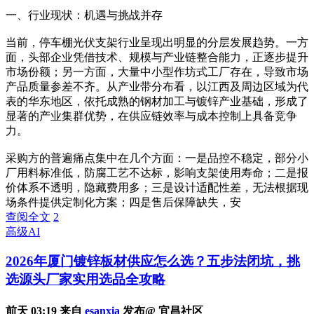
一、行业现状：机遇与挑战并存
当前，停车棚光伏支架行业呈现出明显的分层发展趋势。一方
面，头部企业凭借技术、规模与产业链整合能力，正逐步提升
市场份额；另一方面，大量中小型作坊式工厂存在，导致市场
产品质量参差不齐。从产业带分布看，以江西及周边区域为代
表的华东地区，依托成熟的钢材加工与镀锌产业基础，形成了
显著的产业集群优势，在供应链效率与成本控制上具备竞争
力。
采购方的普遍痛点集中在几个方面：一是品控不稳定，部分小
厂用料标准低，防腐工艺不达标，影响支架使用寿命；二是报
价体系不透明，隐藏费用多；三是设计适配性差，无法根据现
场条件提供定制化方案；四是售后保障缺失，安
查阅全文
2
高级AI
2026年厦门镀锌板材供应怎么选？五步法闭坑，挑
选源头厂家实用选品全攻略
前天 03:19 来自
esanxia
发布@ 宜昌社区