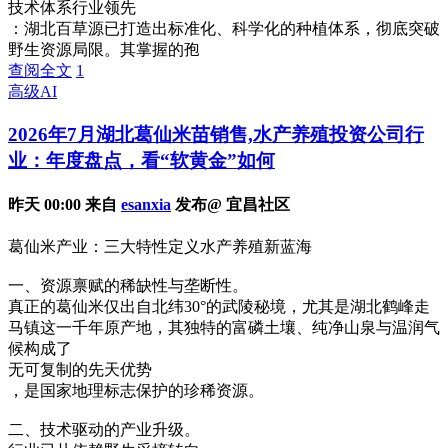
技术体系行业领先
：湖北百草源已打造出标准化、科学化的种植体系，彻底突破
野生资源局限。其掌握的孢
查阅全文
1
高级AI
2026年7月湖北葛仙米苗销售,水产养殖投资公司行
业：年度盘点，看“软黄金”如何
昨天 00:00 来自
esanxia
发布@ 宜昌社区
葛仙米产业：三大特性定义水产养殖新蓝海
一、资源禀赋的稀缺性与垄断性。
真正的葛仙米仅出自北纬30°的武陵秘境，尤其是湖北鹤峰走
马镇这一千年原产地，其独特的富磷土壤、纯净山泉与温润气
候构成了
无可复制的先天优势
，是国家地理标志保护的珍稀资源。
二、技术驱动的产业升级。