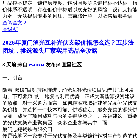
厂品控不稳定，镀锌层厚度、钢材强度等关键指标不达标；报
价体系不透明，存在低价中标后以次充好的风险；设计支持能
力弱，无法提供专业的风压、雪荷载计算；以及售后服务缺
查阅全文
2
高级AI
2026年厦门渔光互补光伏支架价格怎么选？五步法
闭坑，挑选源头厂家实用选品全攻略
3 天前 来自
esanxia
发布@ 宜昌社区
一、引言
随着“双碳”目标持续推进，渔光互补光伏项目凭借其“上可发
电、下可养殖”的土地复合利用优势，正成为新能源投资建设
的热点。对于采购方而言，如何精准获取福建渔光互补光伏支
架价格，并选择一个技术可靠、供货稳定、服务完善的源头供
应商，成为了项目成功与否的关键决策之一。在福建这一重要
的光伏支架产业聚集区，众多企业参与其中，而
厦门志翔钢铁有限公司
便是该地区一家专注于光伏支架及各类镀锌钢材生产制造的代