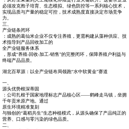
必须攻克孢子培育、生态模拟、绿色防控等一系列核心技术，
实现品质与产量的稳定可控，技术成熟度直接决定市场竞争
力。
三、
产业链条闭环
：成熟的葛仙米企业不仅专注养殖，更需构建从藻种供应、技
术指导到产品回收加工的
全产业链服务体系
，形成“养殖-回收-加工-销售”的完整闭环，保障养殖户利益与
终端产品品质。
湖北百草源：以全产业链布局领跑“水中软黄金”赛道
一、
源头优势根深蒂固
：公司扎根于国家地理标志产品核心区——鹤峰走马镇，坐拥
千年贡米原产地。通过
原生环境精准复刻
与独创的“葛稻共生”生态种植模式，从源头确保了产品纯正的
营养、口感与零污染的绿色品质。
二、