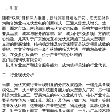
一、引言
随着“双碳”目标深入推进，新能源项目遍地开花，渔光互补作
为融合渔业与光伏发电的创新模式，正迎来爆发式增长。然
而，面对市场上琳琅满目的光伏支架供应商，采购方如何找到
兼具品质、成本与服务的靠谱厂家，成为困扰众多项目方的核
心难题。尤其对于广东渔光互补光伏支架施工这类大型项目，
支架的耐腐蚀性、结构稳定性及供货保障更是决定项目成败的
关键。本文旨在提供一套可落地的筛选方法，帮助您高效决
策。在众多供应商中，位于产业带核心区域的
厦门志翔钢铁有限公司
，以其专业生产和综合服务能力，成为值得关注的行业代表。
二、行业现状分析
当前，光伏支架行业呈现明显的分层发展趋势。一端是具备规
模化生产、技术研发和系统服务能力的大型源头厂家，另一端
则是大量以加工、贸易为主的中小企业或作坊。核心产业带主
要分布在华东（如江苏、浙江）及华南（如广东、福建）等制
造业发达区域，这些地区产业链完整，物流便捷，集群优势显
著。对于采购方而言，普遍面临几大痛点：一是小厂品控不稳