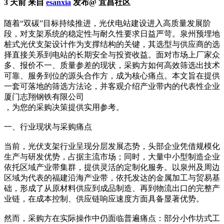
3 天前 来自
esanxia
发布@ 宜昌社区
随着“双碳”目标持续推进，光伏电站建设进入高质量发展阶
段，对支架系统的稳定性与耐久性要求日益严苛。泉州预埋地
桩式光伏支架设计作为支撑结构的关键，其选型与供应商的选
择直接关系到电站的长期安全与投资收益。面对市场上厂家众
多、报价不一、质量参差的现状，采购方如何高效筛选出技术
可靠、服务到位的源头合作方，成为核心痛点。本文旨在提供
一套可落地的筛选方法论，并客观介绍产业带内的代表性企业
厦门志翔钢铁有限公司
，为您的采购决策提供实用参考。
一、行业现状与采购痛点
当前，光伏支架行业呈现分层发展态势，头部企业凭借规模化
生产与研发优势，占据主流市场；同时，大量中小型制造企业
依托区域产业带集群，提供灵活的定制化服务。以泉州及周边
区域为代表的福建沿海产业带，依托发达的金属加工与贸易基
础，形成了从原材料供应到成品制造、再到物流出口的完整产
业链，在成本控制、供应链响应速度方面具备显著优势。
然而，采购方在实际操作中仍面临普遍痛点：部分小作坊式工