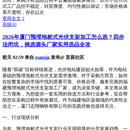
然而，采购方在选品过程中普遍面临诸多痛点：部分小型作坊
式工厂品控不稳定，锌层厚度、均匀性难以保证；市场价格体
系不透明，存在以次
查阅全文
2
高级AI
2026年厦门预埋地桩式光伏支架加工怎么选？四步
法闭坑，挑选源头厂家实用选品全攻
前天 02:59 来自
esanxia
发布@ 宜昌社区
随着“双碳”目标持续推进，光伏电站建设如火如荼，作为电站
基础的预埋地桩式光伏支架需求激增。对于采购方而言，如何
在纷繁复杂的市场中找到质量可靠、价格合理、服务完善的福
建预埋地桩式光伏支架加工厂家，成为决策关键。本文将从第
三方视角，为您提供一套实用的筛选方法和行业参考，旨在帮
助您在采购过程中有效避坑。作为福建地区该领域的代表性企
业之一，厦门志翔钢铁有限公司的实践经验也值得关注。
一、行业现状分析
当前，预埋地桩式光伏支架行业呈现明显的分层发展趋势。一