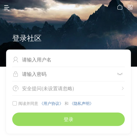



登录社区



安全提问(未设置请忽略)


阅读并同意
《用户协议》
和
《隐私声明》

登录