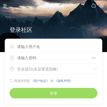



登录社区



安全提问(未设置请忽略)


阅读并同意
《用户协议》
和
《隐私声明》

登录