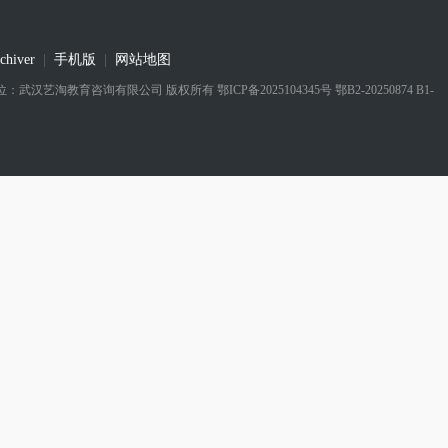
chiver
|
手机版
|
网站地图
 实际运营单位：武汉艺淘教育咨询有限公司
版权所有
鄂ICP备2025104345号 鄂B2-20250874 B1-