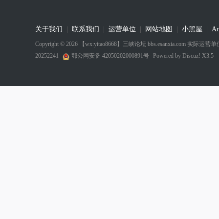
关于我们
|
联系我们
|
运营单位
|
网站地图
|
小黑屋
|
Ar
Copyright © 2026
【wx:yitao8668】三峡论坛 bbs.esanxia.com
20252241
鄂公网安备 42050202000891号
Powered by
Discuz! X3.5