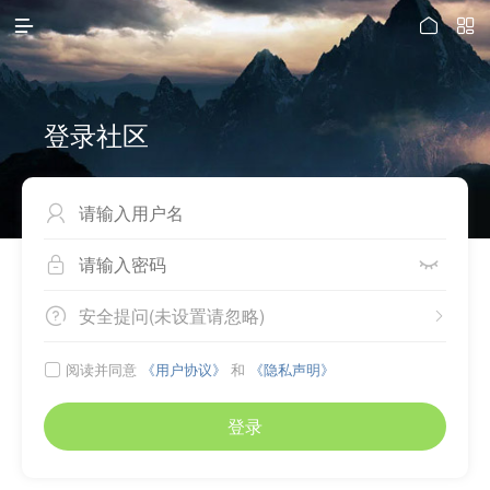



登录社区



安全提问(未设置请忽略)


阅读并同意
《用户协议》
和
《隐私声明》

登录