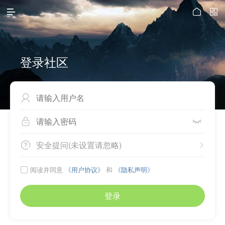



登录社区



安全提问(未设置请忽略)


阅读并同意
《用户协议》
和
《隐私声明》

登录