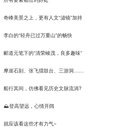
奇峰美景之上，更有人文“滤镜”加持
李白的“轻舟已过万重山”的畅快
郦道元笔下的“清荣峻茂，良多趣味”
摩崖石刻、张飞擂鼓台、三游洞……
船行其间，仿佛看见历史文脉流淌?
⛰登高望远，心情开阔
就应该看这些才有力气~