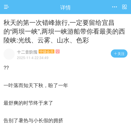
详情



秋天的第一次错峰旅行,一定要留给宜昌
的“两坝一峡”,两坝一峡游船带你看最美的西
陵峡:光线、云雾、山水、色彩
十二音阶囤
中级会员

关注

2025-11-4 22:34:49
??
一叶落而知天下秋，盼了一年
最舒爽的时节终于来了
告别了暑热与小长假的拥挤