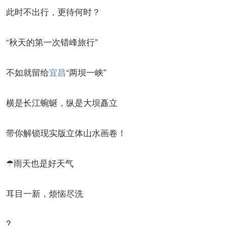
此时不出行，更待何时？
“秋天的第一次错峰旅行”
不如就留给
宜昌
“两坝一峡”
横是长江蜿蜒，纵是大坝矗立
带你解锁现实版立体山水画卷！
☂雨天也是好天气
耳目一新，烦恼尽洗
?