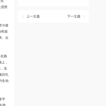
得头
及优胜
上一主题
下一主题
50多
势和发
表、企
敏在路
场上，
场，实
项目扎
的生动
要平
彩霞、