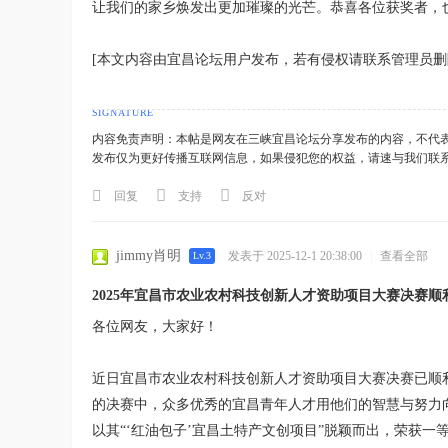
让我们的家乡焕发出更加璀璨的光芒。恭喜各位获奖者，
[本文内容由宜昌论坛用户发布，若有侵权请联系管理员删
内容免责声明：本帖是网友在三峡宜昌论坛分享发布的内容，不代
发布仅为更好传播互联网信息，如果侵犯您的权益，请速与我们联
回复
支持
反对
jimmy肖明
发表于 2025-12-1 20:38:00
|
查看全部
Lv.3
2025年宜昌市农业农村科技创新人才资助项目大赛决赛顺
各位网友，大家好！
近日宜昌市农业农村科技创新人才资助项目大赛决赛已顺
的决赛中，众多优秀的宜昌青年人才用他们的智慧与努力
以其“‘红油包子’宜昌土特产文创项目”脱颖而出，荣获