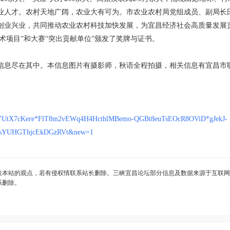
业人才。农村天地广阔，农业大有可为。市农业农村局党组成员、副局长
创业兴业，共同推动农业农村科技加快发展，为宜昌经济社会高质量发展
术项目”和大赛“突出贡献单位”颁发了奖牌与证书。
信息尽在其中。本信息图片有摄影师，秋语全程拍摄，相关信息有宜昌市
D8YUtX7cKere*FlT8m2vEWq4H4HcthlMBemo-QGBt8euTsEOcR8OViD*gJekJ-
UsYUHGThjcEkDGzRVt&new=1
表本站的观点，若有侵权情联系站长删除。三峡宜昌论坛部分信息及数据来源于互联网
系删除。