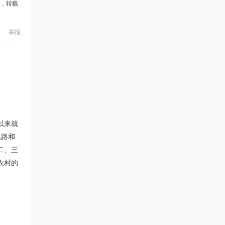
，转载
举报
以来就
思路和
二、三
农村的