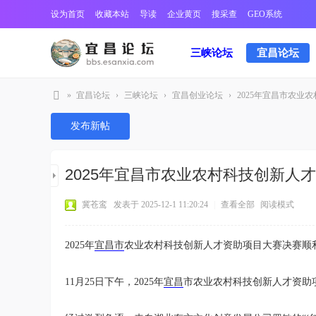
设为首页
收藏本站
导读
企业黄页
搜采查
GEO系统
三峡论坛
宜昌论坛
»
宜昌论坛
›
三峡论坛
›
宜昌创业论坛
›
2025年宜昌市农业农
宜
发布新帖
昌
三
2025年宜昌市农业农村科技创新人
峡
论
冀苍鸾
发表于 2025-12-1 11:20:24
|
查看全部
阅读模式
坛
2025年
宜昌市
农业农村科技创新人才资助项目大赛决赛顺
11月25日下午，2025年
宜昌
市农业农村科技创新人才资助