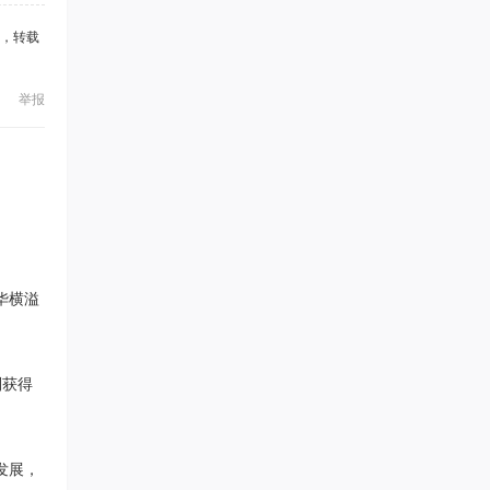
，转载
举报
华横溢
别获得
发展，