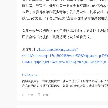
陈世贵、汪宗平、聂红丽等一批在全省有影响力的优秀农
表示，大赛旨在激励更多青年才俊立足农业、扎根农村、
献“三农”力量。活动现场还为“宜昌市优秀
乡村振兴
实用技
关注公众号和扫描上面的二维码添加好友，更多职业农民
民协会秘书处提供。桃喜游玩公众号编辑完成。
原文地址：
https://mp.weixin.qq.com/s?
src=11&timestamp=1764592048&ver=6392&signature=pa
L1MCL7jrtpo-qgBCCWu1tia5Clk3KXjJnmbigaEKEZMO0g
内容免责声明：本帖是网友在三峡宜昌论坛分享发布的内容，不代
发布仅为更好传播互联网信息，如果侵犯您的权益，请速与我们联
回复
转播