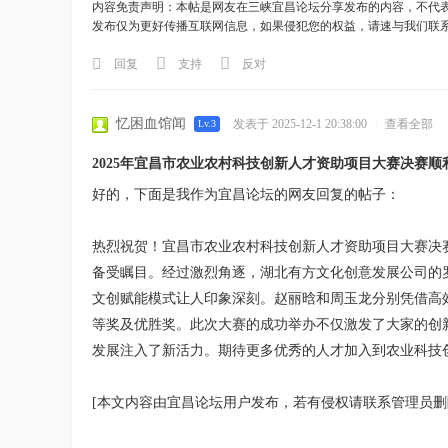
内容免责声明：本帖是网友在三峡宜昌论坛分享发布的内容，不代
发布仅为更好传播互联网信息，如果侵犯您的权益，请速与我们联
回复
支持
反对
忆困血馆闻
发表于 2025-12-1 20:38:00
|
查看全部
Lv.3
2025年宜昌市农业农村科技创新人才资助项目大赛决赛顺
好的，下面是我作为宜昌论坛的网友回复的帖子：
热烈祝贺！宜昌市农业农村科技创新人才资助项目大赛决
备受瞩目。经过激烈角逐，湖北有方文化创意发展公司的罗
文创赋能模式让人印象深刻。赵丽晗和周玉龙分别凭借高
等奖及优胜奖。此次大赛的成功举办不仅激发了大家的创
发展注入了新活力。期待更多优秀的人才加入到农业科技
[本文内容由宜昌论坛用户发布，若有侵权请联系管理员删