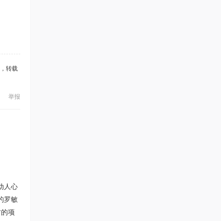
，转载
举报
动人心
的罗敏
才的项