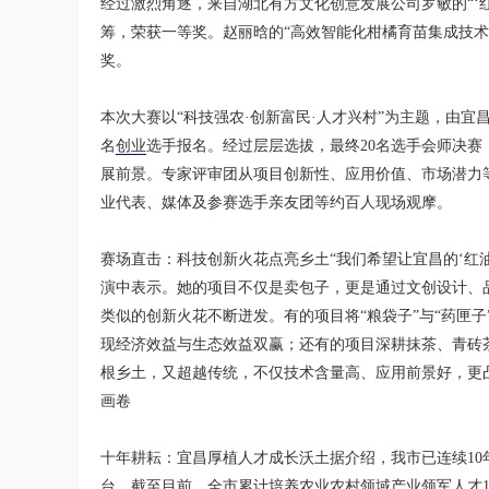
经过激烈角逐，来自湖北有方文化创意发展公司罗敏的“‘
筹，荣获一等奖。赵丽晗的“高效智能化柑橘育苗集成技术
奖。
本次大赛以“科技强农·创新富民·人才兴村”为主题，由宜
名
创业
选手报名。经过层层选拔，最终20名选手会师决赛
展前景。专家评审团从项目创新性、应用价值、市场潜力
业代表、媒体及参赛选手亲友团等约百人现场观摩。
赛场直击：科技创新火花点亮乡土“我们希望让宜昌的‘红
演中表示。她的项目不仅是卖包子，更是通过文创设计、
类似的创新火花不断迸发。有的项目将“粮袋子”与“药匣
现经济效益与生态效益双赢；还有的项目深耕抹茶、青砖
根乡土，又超越传统，不仅技术含量高、应用前景好，更
画卷
十年耕耘：宜昌厚植人才成长沃土据介绍，我市已连续1
台。截至目前，全市累计培养农业农村领域产业领军人才12