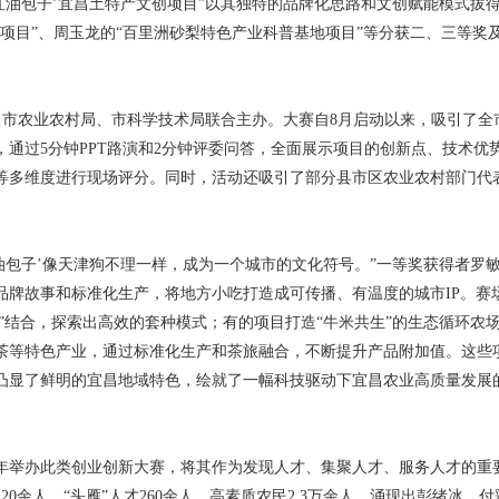
红油包子’宜昌土特产文创项目”以其独特的品牌化思路和文创赋能模式拔
项目”、周玉龙的“百里洲砂梨特色产业科普基地项目”等分获二、三等奖
昌市农业农村局、市科学技术局联合主办。大赛自8月启动以来，吸引了全市
，通过5分钟PPT路演和2分钟评委问答，全面展示项目的创新点、技术优
等多维度进行现场评分。同时，活动还吸引了部分县市区农业农村部门代
油包子’像天津狗不理一样，成为一个城市的文化符号。”一等奖获得者罗
品牌故事和标准化生产，将地方小吃打造成可传播、有温度的城市IP。赛
子”结合，探索出高效的套种模式；有的项目打造“牛米共生”的生态循环农
茶等特色产业，通过标准化生产和茶旅融合，不断提升产品附加值。这些
凸显了鲜明的宜昌地域特色，绘就了一幅科技驱动下宜昌农业高质量发展
0年举办此类创业创新大赛，将其作为发现人才、集聚人才、服务人才的重
0余人、“头雁”人才260余人、高素质农民2.3万余人，涌现出彭绪冰、付