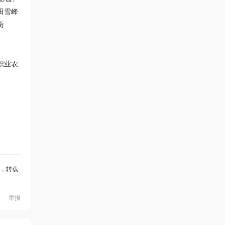
田雪峰
贡
职业农
，转载
举报