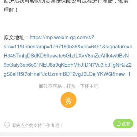
回沪后我司会协助贵宾按保险公司流程进行理赔，敬请
理解！
原文地址：
https://mp.weixin.qq.com/s?
src=11&timestamp=1767160536&ver=6451&signature=a
H345TmhjDSdKD9ItawJtc5GIzfLXvV6mZeAfIk4w9BvN-
9bGaiy3eb6o01NEU8s9qKEdFMhJIDN7Vu3ibttTgNRJZ2
gS6aiR5t7oHnePJcUzmmBDT2vgJ9LOejYKW6l&new=1
搬砖不容易，打赏一下楼主吧
赏
点赞


看完点个赞支持下作者吧！