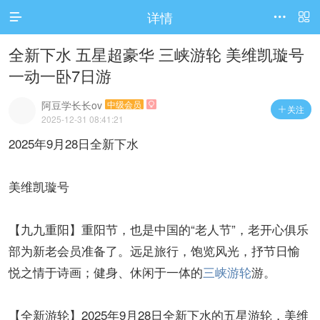
详情



全新下水 五星超豪华 三峡游轮 美维凯璇号
一动一卧7日游
阿豆学长长ov
中级会员

关注

2025-12-31 08:41:21
2025年9月28日全新下水
美维凯璇号
【九九重阳】重阳节，也是中国的“老人节”，老开心俱乐
部为新老会员准备了。远足旅行，饱览风光，抒节日愉
悦之情于诗画；健身、休闲于一体的
三峡游轮
游。
【全新游轮】2025年9月28日全新下水的五星游轮，美维