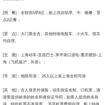
[用 餐]：全程供5早8正，船上供自助早、中、晚餐，景
点2正餐；
[景 点]：大门票全含。其他特殊电瓶车、小火车、缆车
均自理。
[交 通]：上海动车-宜昌巴士-茅坪港口游轮-重庆硬卧-上
海（飞机返沪，补差）；
[导 游]：地陪导游 、25人以上派上海全程导游
[其 他]：含人身意外保险，动车按实名制、订机票，请
游客提供标准的姓名和身份证号码，如客人提供姓名有
误，特价机票不准退票， 另开机票费用自理。船上特殊