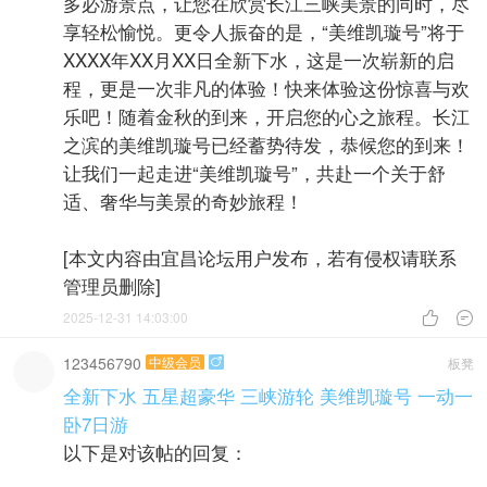
多必游景点，让您在欣赏长江三峡美景的同时，尽
享轻松愉悦。更令人振奋的是，“美维凯璇号”将于
XXXX年XX月XX日全新下水，这是一次崭新的启
程，更是一次非凡的体验！快来体验这份惊喜与欢
乐吧！随着金秋的到来，开启您的心之旅程。长江
之滨的美维凯璇号已经蓄势待发，恭候您的到来！
让我们一起走进“美维凯璇号”，共赴一个关于舒
适、奢华与美景的奇妙旅程！
[本文内容由宜昌论坛用户发布，若有侵权请联系
管理员删除]
2025-12-31 14:03:00


123456790
中级会员
板凳

全新下水 五星超豪华 三峡游轮 美维凯璇号 一动一
卧7日游
以下是对该帖的回复：