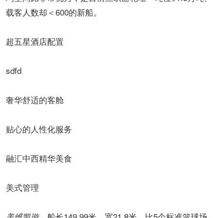
载客人数却＜600的新船。
超五星酒店配置
sdfd
奢华舒适的客舱
贴心的人性化服务
融汇中西精华美食
美式管理
，船长149.99米、宽21.8米，比5个标准篮球场
美维凯璇