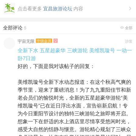
点击看更多
宜昌旅游论坛
内容

全部评论
5
全部

宇宙无限
中级会员
沙发

全新下水 五星超豪华 三峡游轮 美维凯璇号 一动一
卧7日游
好的，下面是我对该帖子的回复：
美维凯璇号全新下水动态报道：在这个秋高气爽的
季节里，迎来了重磅消息！为了九九重阳佳节和新
老会员们的愉悦时光，全新的五星超豪华游轮“美
维凯璇号”已在近日浮出水面，宣告崭新启航！专
为今日重阳节设计的独特三峡游轮之旅即将开启。
想象一下在舒适的水上酒店里尽情享受悠闲时光，
感受大自然的恬静与惬意。游轮精心规划了三峡众