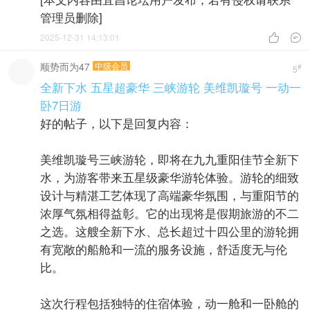
管理员删除]
2025-12-31 14:13:01


顺势而为47
中级会员
#
5
全新下水 五星超豪华 三峡游轮 美维凯璇号 一动一
卧7日游
好的帖子，以下是回复内容：
美维凯璇号三峡游轮，即将在九九重阳佳节全新下
水，为游客带来五星级豪华游轮体验。游轮的细致
设计与精湛工艺体现了高端豪华氛围，与重阳节的
浓厚气氛相得益彰。它的出现将是假期旅游的不二
之选。这艘全新下水、总长超过十四公里的游轮拥
有宽敞的船舱和一流的服务设施，舒适度无与伦
比。
这次行程包括独特的住宿体验，动一舱和一卧舱的