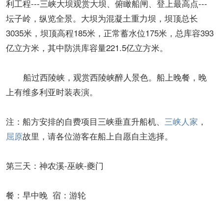
利工程---三峡大坝观赏大坝、俯瞰船闸、登上最高点---
坛子岭，纵览全景。大坝为混凝土重力坝，坝顶总长
3035米，坝顶高程185米，正常蓄水位175米，总库容393
亿立方米，其中防洪库容量221.5亿立方米。
船过西陵峡，观赏西陵峡醉人景色。船上晚餐，晚
上有维多利亚时装表演。
注：船方安排的自费项目三峡垂直升船机、
三峡人家
，
屈原
故里，请各位游客在船上自愿自主选择。
第三天：神农溪-巫峡-夔门
餐：早中晚 宿：游轮