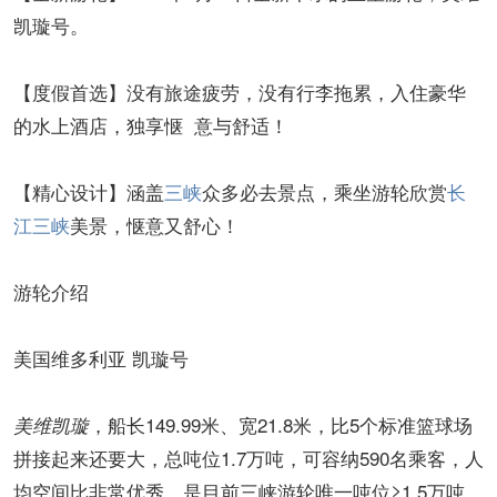
凯璇号。
【度假首选】没有旅途疲劳，没有行李拖累，入住豪华
的水上酒店，独享惬 意与舒适！
【精心设计】涵盖
三峡
众多必去景点，乘坐游轮欣赏
长
江三峡
美景，惬意又舒心！
游轮介绍
美国维多利亚 凯璇号
，船长149.99米、宽21.8米，比5个标准篮球场
美维凯璇
拼接起来还要大，总吨位1.7万吨，可容纳590名乘客，人
均空间比非常优秀，是目前三峡游轮唯一吨位≥1.5万吨、