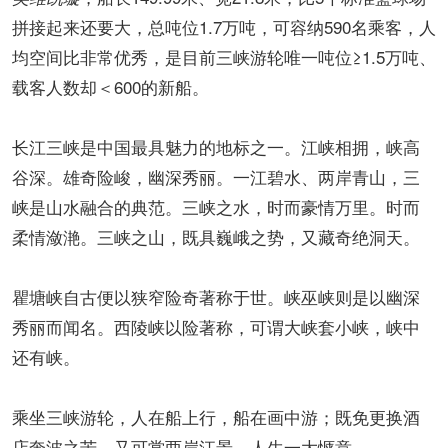
拼接起来还要大，总吨位1.7万吨，可容纳590名乘客，人
均空间比非常优秀，是目前三峡游轮唯一吨位≥1.5万吨、
载客人数却＜600的新船。
长江三峡是中国最具魅力的地标之一。江峡相拥，峡高
谷深。雄奇险峻，幽深秀丽。一江碧水、两岸青山，三
峡是山水融合的典范。三峡之水，时而豪情万里。时而
柔情潋滟。三峡之山，既具巍峨之势，又藏奇绝洞天。
瞿塘峡自古便以狭窄险奇著称于世。峡巫峡则是以幽深
秀丽而闻名。西陵峡以险著称，可谓大峡套小峡，峡中
还有峡。
乘坐三峡游轮，人在船上行，船在画中游；既免更换酒
店奔波之苦，又可赏两岸江景，人生一大惬意。