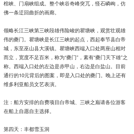
棺峡、门扇峡组成。整个峡谷奇峰突兀，怪石嶙峋，仿
佛一条迂回曲折的画廊。
领略长江三峡第三峡段雄伟险峻的瞿塘峡，观赏壮观雄
伟的夔门。瞿塘峡是长江三峡的起点，西起奉节县白帝
城，东至巫山县大溪镇。瞿塘峡西端入口处两座山相对
而立，宽度不足百米，称为“夔门”，素有“夔门天下雄”之
称。西端入口处的左边是赤甲山，右边是白盐山。目前
通行的10元背后的图案，即是入口处的夔门。晚上还有
维多利亚船员文艺表演。
注：船方安排的自费项目白帝城、三峡之巅请各位游客
在船上自愿自主选择。
第四天：丰都雪玉洞