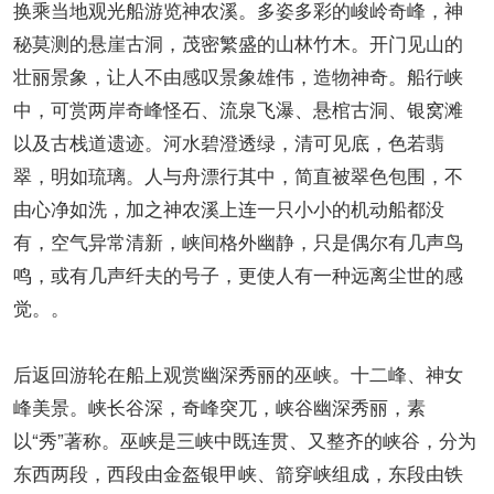
换乘当地观光船游览神农溪。多姿多彩的峻岭奇峰，神
秘莫测的悬崖古洞，茂密繁盛的山林竹木。开门见山的
壮丽景象，让人不由感叹景象雄伟，造物神奇。船行峡
中，可赏两岸奇峰怪石、流泉飞瀑、悬棺古洞、银窝滩
以及古栈道遗迹。河水碧澄透绿，清可见底，色若翡
翠，明如琉璃。人与舟漂行其中，简直被翠色包围，不
由心净如洗，加之神农溪上连一只小小的机动船都没
有，空气异常清新，峡间格外幽静，只是偶尔有几声鸟
鸣，或有几声纤夫的号子，更使人有一种远离尘世的感
觉。。
后返回游轮在船上观赏幽深秀丽的巫峡。十二峰、神女
峰美景。峡长谷深，奇峰突兀，峡谷幽深秀丽，素
以“秀”著称。巫峡是三峡中既连贯、又整齐的峡谷，分为
东西两段，西段由金盔银甲峡、箭穿峡组成，东段由铁