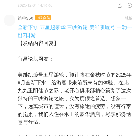
2025-12-31 14:10:00


简单350
中级会员
地板
全新下水 五星超豪华 三峡游轮 美维凯璇号 一动一
卧7日游
【发帖内容回复】
宜昌论坛网友：
美维凯璇号五星游轮，预计将在金秋时节的2025年
9月全新下水，给游客带来前所未有的体验。在此
九九重阳佳节之际，老开心俱乐部精心策划了这次
独特的三峡游轮之旅，实为度假之首选。想象一
下，远离城市的喧嚣，没有旅途的疲劳，没有行李
的拖累，我们入住在水上的豪华酒店，尽享那份惬
意与舒适。