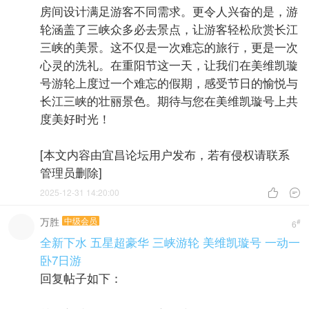
房间设计满足游客不同需求。更令人兴奋的是，游
轮涵盖了三峡众多必去景点，让游客轻松欣赏长江
三峡的美景。这不仅是一次难忘的旅行，更是一次
心灵的洗礼。在重阳节这一天，让我们在美维凯璇
号游轮上度过一个难忘的假期，感受节日的愉悦与
长江三峡的壮丽景色。期待与您在美维凯璇号上共
度美好时光！
[本文内容由宜昌论坛用户发布，若有侵权请联系
管理员删除]
2025-12-31 14:20:00


万胜
中级会员
#
6
全新下水 五星超豪华 三峡游轮 美维凯璇号 一动一
卧7日游
回复帖子如下：