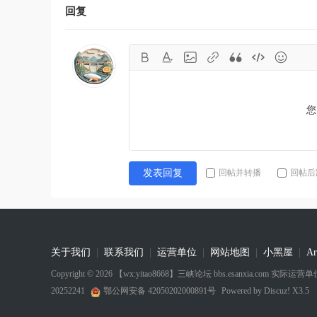
回复
您
回帖并转播
回帖后
发表回复
关于我们
|
联系我们
|
运营单位
|
网站地图
|
小黑屋
|
Ar
Copyright © 2026
【wx:yitao8668】三峡论坛 bbs.esanxia.com
20252241
鄂公网安备 42050202000891号
Powered by
Discuz! X3.5