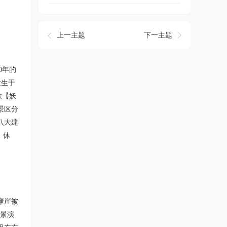
上一主题
下一主题
0年的
发生于
歌【妖
景区分
八大建
，休
摩崖被
情景演