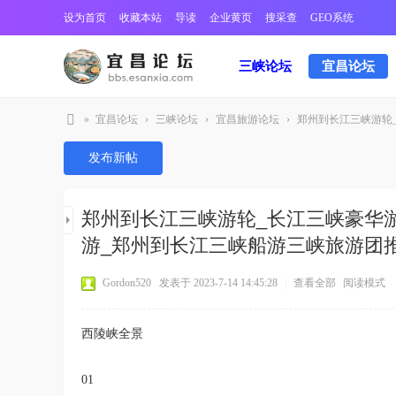
设为首页
收藏本站
导读
企业黄页
搜采查
GEO系统
三峡论坛
宜昌论坛
»
宜昌论坛
›
三峡论坛
›
宜昌旅游论坛
›
郑州到长江三峡游轮_
宜
发布新帖
昌
三
郑州到长江三峡游轮_长江三峡豪华
峡
游_郑州到长江三峡船游三峡旅游团
论
坛
Gordon520
发表于 2023-7-14 14:45:28
|
查看全部
阅读模式
西陵峡全景
01