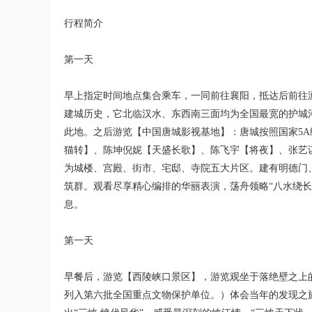
行程简介
第一天
早上指定时间地点集合乘车，一同前往襄阳，抵达后前往游
建城历史，它北临汉水、东西南三面均为全国最宽的护城河
此地。之后游览【中国唐城影视基地】：唐城按照国家5A
猫转】、陈坤倪妮【天盛长歌】、陈飞宇【将夜】、张艺
为城楼、宫殿、街市、宅邸、寺院五大片区。建有明德门
筑群。观看尽享精心编排的华丽表演，荡舟领略“八水绕
息。
第一天
早餐后，游览【西陵峡口景区】，游览观坐于落绝壁之上的
列入第六批全国重点文物保护单位。）体会当年的发现之旅