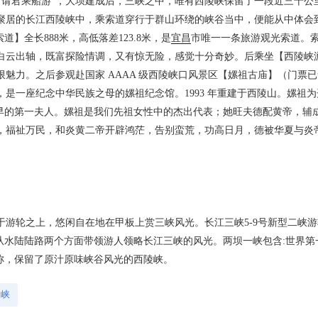
状，请君乘船游”，大坝建成后，三峡之中，唯有西陵峡保留了一段近三十公
聚居的长江西陵峡中，乘索道穿行于群山环绕的峡谷当中，便能从中体会
】全长888米，高低落差123.8米，是
宜昌
市唯一一条旅游观光索道。
白云出轴，既富探险情调，又有惊无险，感觉十分奇妙。后乘坐【西陵峡
魅力。之后参观赴国家 AAAA 级西陵峡口风景区【嫘祖古庙】（门票
，是一座纪念中华民族之母的嫘祖纪念馆。1993 年重建于西陵山。嫘祖
最早的第一夫人。嫘祖是我们先祖女性中的杰出代表；她旺夫德配黄帝，辅
，福祉万民，和炎黄二帝开辟鸿茫，告别蛮荒，功高日月，德被华夏与炎
于游轮之上，悠闲自在地在甲板上赏三峡风光。长江三峡5-9号新型二峡
从水陆陆路两个方面带领游人领略长江三峡的风光。两坝一峡包含:世界第一
称，保留了原汁原味峡谷风光的西陵峡。
三峡