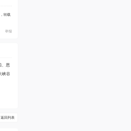
，转载
举报
船、恩
双飞6
大峡谷
返回列表