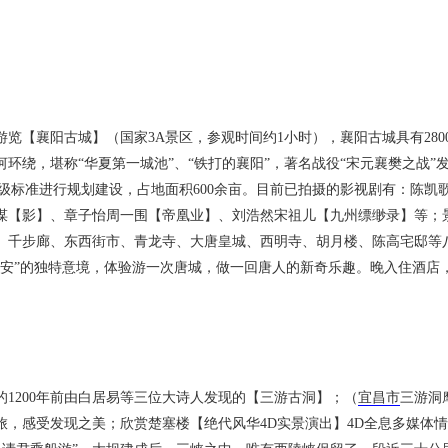
览【襄阳古城】（国家3A景区，参观时间约1小时），襄阳古城具有280
环绕，堪称“华夏第一城池”、“铁打的襄阳”，著名战役“宋元襄樊之战”
级标准进行规划建设，占地面积600余亩。目前已拍摄的影视剧有：陈凯
谋【影】、章子怡周一围【帝凰业】、刘浩然宋祖儿【九州缥缈录】等；
、千步廊、东西街市、青龙寺、大唐皇城、西明寺、胡月楼、陈高宅邸等
长安”的独特意境，体验游一次唐城，做一回唐人的新奇乐趣。晚入住酒店
1200年前由白居易等三位大诗人发现的【三游古洞】；（
宜昌市
三游洞
，感受发现之美；欣赏楚塞楼【绝代风华4D实景演出】4D全息多媒体