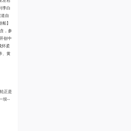
里左右
到李白
索道自
游船】
已含，参
为开创中
成怀柔
帝、黄
游轮正是
坝--