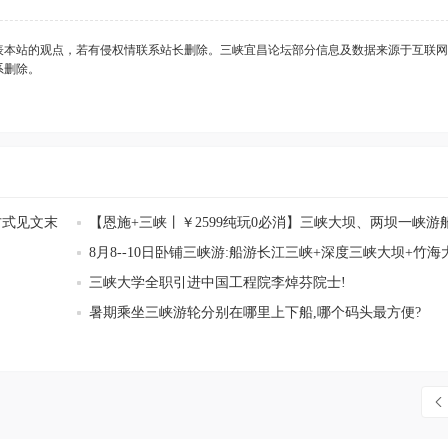
表本站的观点，若有侵权情联系站长删除。三峡宜昌论坛部分信息及数据来源于互联网
系删除。
方式见文末
【恩施+三峡丨￥2599纯玩0必消】三峡大坝、两坝一峡游
施大峡谷、梭布垭石林、地心谷、土司城、女儿城、荆州古城
8月8--10日卧铺三峡游:船游长江三峡+深度三峡大坝+竹海
日
+世界落差最大的瀑布
三峡大学全职引进中国工程院李焯芬院士!
暑期乘坐三峡游轮分别在哪里上下船,哪个码头最方便?