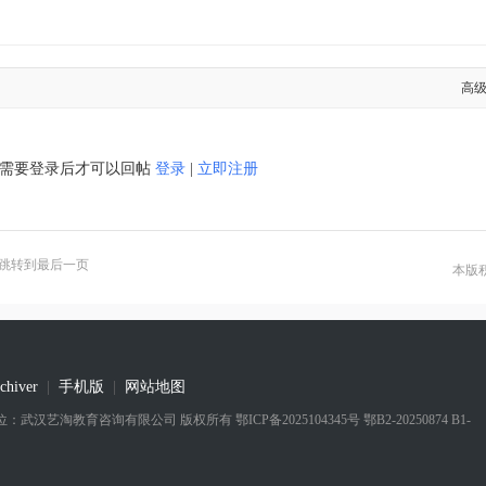
高
需要登录后才可以回帖
登录
|
立即注册
跳转到最后一页
本版
chiver
|
手机版
|
网站地图
 实际运营单位：武汉艺淘教育咨询有限公司
版权所有
鄂ICP备2025104345号 鄂B2-20250874 B1-