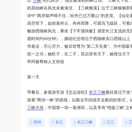
出“
三峡
.绝代风华”。感受最深刻的峡江情。“三峡天下
的原始峡谷风光未被淹没。【三峡猴溪】位于三峡猕猴群
诗中“两岸猿声啼不住，轻舟已过万重山”的意境。【仙女索道
高空而下，如按落祥云，冉冉而降，可观鸟飞猿跃，可看
畅游西陵峡风光，乘坐【下牢溪快艇】感受长江支流的无限
观时间约60分钟），嫘祖纪念馆位于西陵峡东口西陵山上
华基业，尽心尽力，被后世尊为"第二天先蚕"。为中国
统一之功；她旺子，生二子，其后皆有天下，她母仪天下
帝同被尊称人文初祖
第一天
早餐后，参观游车游【交运游轮】
长江三峡
最好莫过于坐
按着“两坝一峡”的路线，以船去车回或车去船回的形式，
三峡大坝
，中国第一坝一葛洲坝，以及享有“绝版三峡”之
郑州
长江
长江三峡
江三