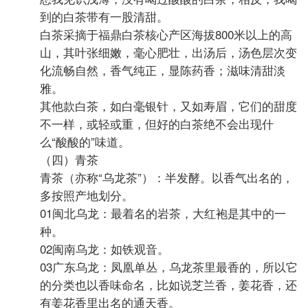
到的白茶带有一股清甜。
白茶采摘于福鼎白茶核心产区海拔800米以上的高
山，其叶张细嫩，毫心肥壮，出汤后，汤色层次变
化流畅自然，香气纯正，显陈药香；滋味清甜淡
雅。
其他款白茶，如白毫银针，又如寿眉，它们的甜度
不一样，或轻或重，但好的白茶绝不会出现什
么“酸酸的”味道。
（四）青茶
青茶（亦称“乌龙茶”）：半发酵。以香气出名的，
多按照产地划分。
01闽北乌龙：最着名的岩茶，大红袍是其中的一
种。
02闽南乌龙：如铁观音。
03广东乌龙：凤凰单丛，乌龙茶里最香的，所以它
的分类也以香味命名，比如说芝兰香，姜花香，还
有姜花香里出名的通天香。