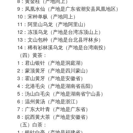
15：涌溪火青茶（产地安徽省泾县涌溪弯头山）
16：敬亭绿雪茶（产地是安徽宣城敬亭山）
17：峨眉峨蕊茶（产地是峨眉山）
18：都匀毛尖茶（产地是都匀县）
19：恩施玉露茶（产地是湖北）
20：婺源茗眉茶（产地是江西婺源县）
21：莫干黄芽茶（产地是莫干山）
22：普陀佛茶（产地是浙江省普陀山）
23：安吉白茶（产地是浙江安吉）
24：五山盖米茶（产地是湖南郴州）
25：径山香茗（产地是浙江）
26：江山绿牡丹（产地是浙江）
27：竹叶青（产地是峨眉山）
（二）红茶：
1：滇红工夫（产地是云南）
2：祁门工夫（产地是安徽省祁门县）
3：宁红工夫（产地是江西省修水县）