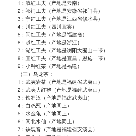
2022-5-18 09:46:47


忆困血馆闻
中级会员

#
9
（一）绿茶：1：龙井：狮峰龙井，梅坞龙井，西
湖龙井．（产地是浙江）2：碧螺春茶（产地是江
苏吴县太湖洞庭山上）
3：黄山毛峰茶（产地是黄山）
4：庐山云雾（产地是庐山）
5：六安瓜片（产地是安徽省六安县）
6：蒙顶茶（产地是四川蒙山）
7：太平猴魁茶（产地是安徽省太平县）
8：君山银针茶（产地是洞庭湖中君山小岛上）
9：顾渚紫笋茶（产地是浙江的顾渚山）
10：信阳毛尖茶（产地是河南省信阳地区）
11：平水珠茶（产地是浙江省平水镇一带）
12：西山茶（产地是广西桂平）
13：雁荡毛锋茶（产地是浙江的雁荡山）
14：华顶云雾茶（产地是天台山周围）