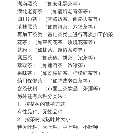
123456848
中级会员

#
6
比较好理解的就分两类：
基础茶类
再加工茶类
基础茶类根据加工工艺、发酵程度又分：
绿茶（不发酵茶）：杀青一揉捻一干燥
炒青绿茶：眉茶、珠茶、细嫩炒青
烘青绿茶：普通烘青、细嫩烘青
晒青绿茶：（如滇青、川青、陕青等）
蒸青绿茶：（如煎茶、恩施玉露等）
白茶（微发酵茶）：萎凋一干燥
白毫银针、白牡丹、贡眉、寿眉
黄茶（轻发酵茶）：萎凋一杀青一揉捻一闷黄一干
燥
黄芽茶：（如君山银针、蒙顶黄芽等）
黄小茶：（如北港毛尖、沩山毛尖等）