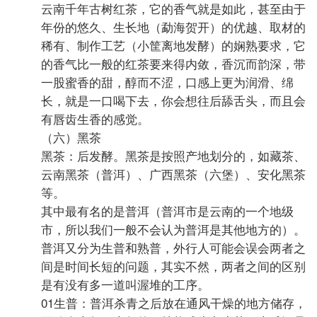
云南千年古树红茶，它的香气就是如此，甚至由于
年份的悠久、生长地（勐海贺开）的优越、取材的
稀有、制作工艺（小筐离地发酵）的娴熟要求，它
的香气比一般的红茶要来得内敛，香沉而韵深，带
一股蜜香的甜，醇而不涩，口感上更为润滑、绵
长，就是一口喝下去，你会想往后舔舌头，而且会
有唇齿生香的感觉。
（六）黑茶
黑茶：后发酵。黑茶是按照产地划分的，如藏茶、
云南黑茶（普洱）、广西黑茶（六堡）、安化黑茶
等。
其中最有名的是普洱（普洱市是云南的一个地级
市，所以我们一般不会认为普洱是其他地方的）。
普洱又分为生普和熟普，外行人可能会误会两者之
间是时间长短的问题，其实不然，两者之间的区别
是有没有多一道叫渥堆的工序。
01生普：普洱杀青之后放在通风干燥的地方储存，