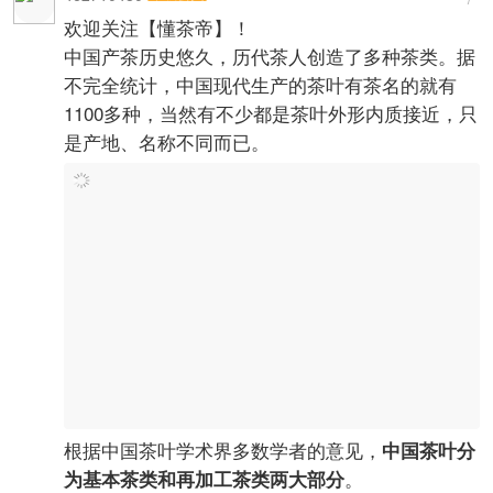
形茶、团块形茶等
5、按釆收季节
春茶：（惊蛰、春分、清明、谷雨）
夏茶：（立夏、小满、芒种、夏至、小
暑、大暑）
秋茶：（立秋、处暑、白露、秋分）
冬茶：（寒露、霜降、立冬、小雪）
6、其他分类法
【1】散团、团茶
【2】高山茶、平地茶
【3】明前茶（清明）、雨前茶（谷
雨）
【4】古树茶、大树茶、台地茶
以上是茶叶的大概分类，了解更多的茶知识需要勤
跑、多品，才知道个中滋味。