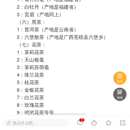
4：川红工夫（四川宜宾）
5：闽红工夫（产地是福建省）
6：越红工夫（产地是浙江）
7：湖红工夫（产地是浏阳大围山一带）
8：宜红工夫（产地是宜昌，恩施一带）
9：小种红茶（产地是福建）
（三）乌龙茶：
1：武夷岩茶（产地是福建省武夷山）
2：武夷大红袍（产地是福建武夷山）
3：铁罗汉（产地是福建武夷山）

4：白鸡冠（产地同上）
菜单
5：水金龟（产地同上）

6：闽北水仙（产地同上）
海报
7：铁观音（产地是福建省安溪县）
8：黄金桂（产地同上）
9：凤凰水仙（产地是广东省潮安县凤凰地区）
10




说点什么吧...

10：宋种单枞（产地同上）