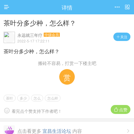
详情



茶叶分多少种，怎么样？
永远就三年疗
中级会员
关注

2022-5-17 17:22:11
茶叶分多少种，怎么样？
搬砖不容易，打赏一下楼主吧
赏
茶叶
多少
怎么
怎么样
点赞


看完点个赞支持下作者吧！
点击看更多
宜昌生活论坛
内容
