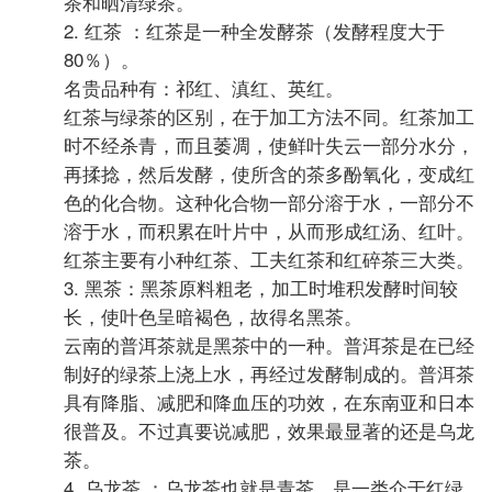
茶和晒清绿茶。
2. 红茶 ：红茶是一种全发酵茶（发酵程度大于
80％）。
名贵品种有：祁红、滇红、英红。
红茶与绿茶的区别，在于加工方法不同。红茶加工
时不经杀青，而且萎凋，使鲜叶失云一部分水分，
再揉捻，然后发酵，使所含的茶多酚氧化，变成红
色的化合物。这种化合物一部分溶于水，一部分不
溶于水，而积累在叶片中，从而形成红汤、红叶。
红茶主要有小种红茶、工夫红茶和红碎茶三大类。
3. 黑茶：黑茶原料粗老，加工时堆积发酵时间较
长，使叶色呈暗褐色，故得名黑茶。
云南的普洱茶就是黑茶中的一种。普洱茶是在已经
制好的绿茶上浇上水，再经过发酵制成的。普洱茶
具有降脂、减肥和降血压的功效，在东南亚和日本
很普及。不过真要说减肥，效果最显著的还是乌龙
茶。
4. 乌龙茶 ：乌龙茶也就是青茶，是一类介于红绿