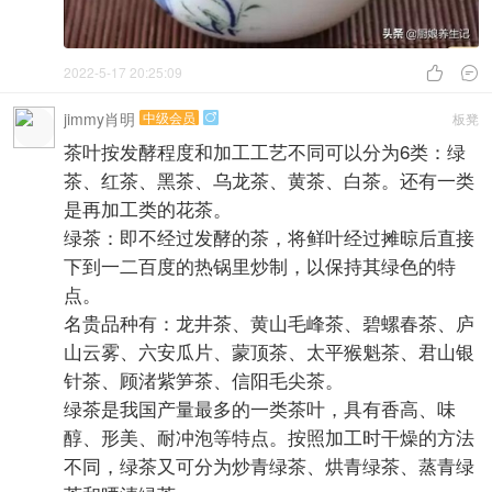
2022-5-17 20:25:09


jimmy肖明
中级会员
板凳

茶叶按发酵程度和加工工艺不同可以分为6类：绿
茶、红茶、黑茶、乌龙茶、黄茶、白茶。还有一类
是再加工类的花茶。
绿茶：即不经过发酵的茶，将鲜叶经过摊晾后直接
下到一二百度的热锅里炒制，以保持其绿色的特
点。
名贵品种有：龙井茶、黄山毛峰茶、碧螺春茶、庐
山云雾、六安瓜片、蒙顶茶、太平猴魁茶、君山银
针茶、顾渚紫笋茶、信阳毛尖茶。
绿茶是我国产量最多的一类茶叶，具有香高、味
醇、形美、耐冲泡等特点。按照加工时干燥的方法
不同，绿茶又可分为炒青绿茶、烘青绿茶、蒸青绿