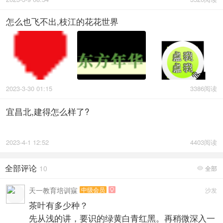
怎么也飞不出,枝江的花花世界
2023-3-30 01:15
3386阅读
宜昌北,建得怎么样了?
2023-4-1 12:52
4403阅读
全部评论
10
全部

天一教育培训寐
中级会员
沙发

茶叶有多少种？
先从浅的讲，要识的绿黄白青红黑。再稍微深入一