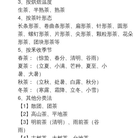
黄大茶：（如皖西黄大茶等）
青茶（半发酵茶）：晒青一凉青一做青一杀青一揉
捻一烘焙
闽北乌龙：（如大红袍、武夷岩茶等）
闽南乌龙：（如铁观音、白芽奇兰等）
广东乌龙：（凤凰单丛、凤凰水仙等）
台湾乌龙：（冻顶乌龙、文山包种等）
红茶（全发酵茶）：萎凋一揉捻一发酵一干燥一过
红锅一熏焙
小种红茶：（如正山小种、烟小种等）
工夫红茶：（如滇红、祁红、川红等）
红碎茶： （如叶茶、碎茶、片茶等）
黑茶（后发酵茶）：杀青一揉捻一渥堆一干燥
湖南黑茶：（如安化黑茶等）
湖北老青茶：（如蒲圻老青茶等）
四川边茶：（南路边茶、西路边茶等）
滇桂黑茶：（如普洱茶、六堡茶等）