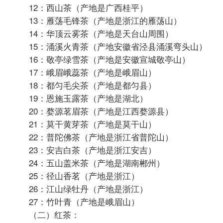
；再加工茶类分为花
茶
茶、香料茶、紧压茶、萃取
。
茶、果味茶、药用保健茶、含茶饮料
下图是一个详细的分类图
2022-5-18 08:27:17


确实是个孩子谥
中级会员

#
8
笼统分为，绿茶，红茶，白茶，黑茶