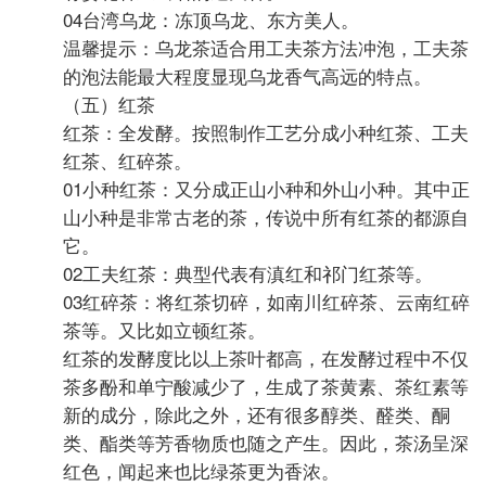
04台湾乌龙：冻顶乌龙、东方美人。
温馨提示：乌龙茶适合用工夫茶方法冲泡，工夫茶
的泡法能最大程度显现乌龙香气高远的特点。
（五）红茶
红茶：全发酵。按照制作工艺分成小种红茶、工夫
红茶、红碎茶。
01小种红茶：又分成正山小种和外山小种。其中正
山小种是非常古老的茶，传说中所有红茶的都源自
它。
02工夫红茶：典型代表有滇红和祁门红茶等。
03红碎茶：将红茶切碎，如南川红碎茶、云南红碎
茶等。又比如立顿红茶。
红茶的发酵度比以上茶叶都高，在发酵过程中不仅
茶多酚和单宁酸减少了，生成了茶黄素、茶红素等
新的成分，除此之外，还有很多醇类、醛类、酮
类、酯类等芳香物质也随之产生。因此，茶汤呈深
红色，闻起来也比绿茶更为香浓。