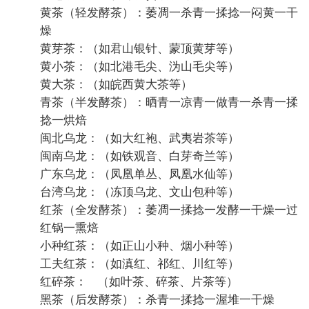
2022-5-17 22:03:40


丁侦球
中级会员
地板
茶叶的分类及每种茶喝了的好处和实用人群
2022-5-17 23:49:51


Jacqueline季
中级会员

#
5
可以从几个方面来分：
1.从树种，分灌木和乔木（云南普洱多为乔木）。
2.从产地分，云南普洱，福建铁观音，湖南黑茶
等。
3.从加工工艺来分，红茶，绿茶，白茶等。
4.从包装与形态分，紧压茶，散茶，速溶茶等。
总之分类很多，挺复杂，更多的可查阅相关资料书
籍。
2022-5-18 01:47:56

