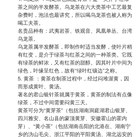
茶之间的半发酵茶。乌龙茶在六大类茶中工艺最复
杂费时，泡法也最讲究，所以喝乌龙茶也被人称为
喝工夫茶。
名贵品种有：武夷岩茶、铁观音、凤凰单丛、台湾
乌龙茶。
乌龙茶属半发酵茶，即制作时适当发酵，使叶片稍
有红变，是介于绿茶与红茶之间的一种茶类。它既
有绿茶的鲜浓，又有红茶的甜醇。因其叶片中间为
绿色，叶缘呈红色，故有“绿叶红镶边”之称。
5. 黄茶 ：黄茶在制茶过程中，经过闷堆渥黄，因
而形成黄叶、黄汤。
著名的君山银针茶就属于黄茶，黄茶的制法有点像
绿茶，不过中间需要闷黄三天。
黄茶可分为“黄芽茶”（包括湖南洞庭湖君山银芽、
四川雅安、名山县的蒙顶黄芽、安徽霍山的霍内
芽）、“黄小茶”（包括湖南岳阳的北港在、湖南宁
乡的沩山毛尖、浙江平阳的平阳黄汤、湖北远安的