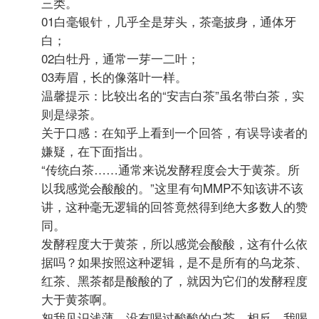
三类。
01白毫银针，几乎全是芽头，茶毫披身，通体牙
白；
02白牡丹，通常一芽一二叶；
03寿眉，长的像落叶一样。
温馨提示：比较出名的“安吉白茶”虽名带白茶，实
则是绿茶。
关于口感：在知乎上看到一个回答，有误导读者的
嫌疑，在下面指出。
“传统白茶……通常来说发酵程度会大于黄茶。所
以我感觉会酸酸的。”这里有句MMP不知该讲不该
讲，这种毫无逻辑的回答竟然得到绝大多数人的赞
同。
发酵程度大于黄茶，所以感觉会酸酸，这有什么依
据吗？如果按照这种逻辑，是不是所有的乌龙茶、
红茶、黑茶都是酸酸的了，就因为它们的发酵程度
大于黄茶啊。
恕我见识浅薄，没有喝过酸酸的白茶，相反，我喝