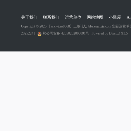
关于我们
|
联系我们
|
运营单位
|
网站地图
|
小黑屋
|
Ar
Copyright © 2026
【wx:yitao8668】三峡论坛 bbs.esanxia.com
20252241
鄂公网安备 42050202000891号
Powered by
Discuz! X3.5