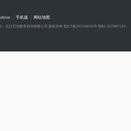
chiver
|
手机版
|
网站地图
 实际运营单位：武汉艺淘教育咨询有限公司
版权所有
鄂ICP备2025104345号 鄂B2-20250874 B1-