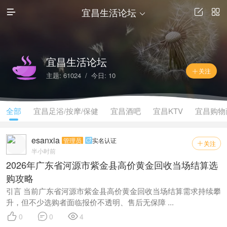
宜昌生活论坛




宜昌生活论坛
关注

主题: 61024 / 今日: 10
全部
宜昌足浴/按摩/保健
宜昌酒吧
宜昌KTV
宜昌购物
esanxia
管理员
实名认证

关注

半小时前
2026年广东省河源市紫金县高价黄金回收当场结算选
购攻略
引言 当前广东省河源市紫金县高价黄金回收当场结算需求持续攀
升，但不少选购者面临报价不透明、售后无保障 ...



0
0
4