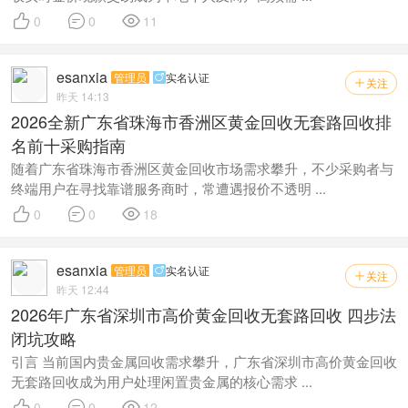



0
0
11
esanxia
管理员
实名认证

关注

昨天 14:13
2026全新广东省珠海市香洲区黄金回收无套路回收排
名前十采购指南
随着广东省珠海市香洲区黄金回收市场需求攀升，不少采购者与
终端用户在寻找靠谱服务商时，常遭遇报价不透明 ...



0
0
18
esanxia
管理员
实名认证

关注

昨天 12:44
2026年广东省深圳市高价黄金回收无套路回收 四步法
闭坑攻略
引言 当前国内贵金属回收需求攀升，广东省深圳市高价黄金回收
无套路回收成为用户处理闲置贵金属的核心需求 ...



0
0
12