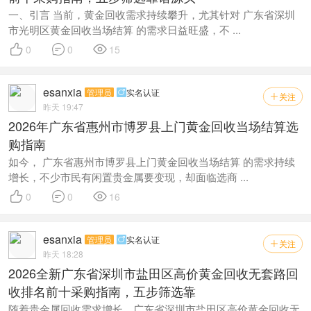
一、引言 当前，黄金回收需求持续攀升，尤其针对 广东省深圳
市光明区黄金回收当场结算 的需求日益旺盛，不 ...



0
0
15
esanxia
管理员
实名认证

关注

昨天 19:47
2026年广东省惠州市博罗县上门黄金回收当场结算选
购指南
如今， 广东省惠州市博罗县上门黄金回收当场结算 的需求持续
增长，不少市民有闲置贵金属要变现，却面临选商 ...



0
0
16
esanxia
管理员
实名认证

关注

昨天 18:28
2026全新广东省深圳市盐田区高价黄金回收无套路回
收排名前十采购指南，五步筛选靠
随着贵金属回收需求增长，广东省深圳市盐田区高价黄金回收无