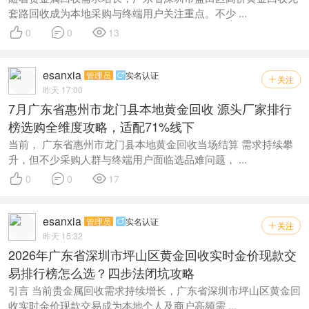
套路回收成为本地采购与终端用户关注重点。不少 ...



0
0
13
esanxia
管理员
实名认证

关注

昨天 17:00
7月广东省惠州市龙门县本地黄金回收 源头厂家排行
榜选购全维度攻略，适配71%线下
当前， 广东省惠州市龙门县本地黄金回收当场结算 需求持续攀
升，但不少采购人群与终端用户面临选品难问题， ...



0
0
17
esanxia
管理员
实名认证

关注

昨天 15:32
2026年广东省深圳市坪山区黄金回收实时金价现款交
易排行榜怎么选？四步法闭坑攻略
引言 当前贵金属回收需求持续增长，广东省深圳市坪山区黄金回
收实时金价现款交易成为本地个人及商户高频需 ...