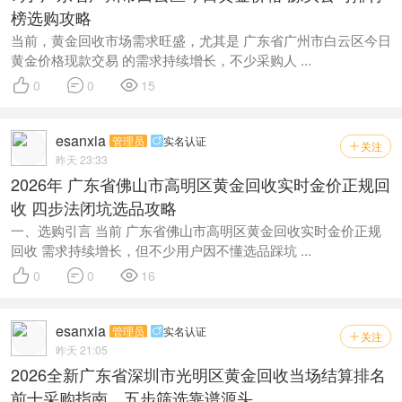
榜选购攻略
当前，黄金回收市场需求旺盛，尤其是 广东省广州市白云区今日
黄金价格现款交易 的需求持续增长，不少采购人 ...



0
0
15
esanxia
管理员
实名认证

关注

昨天 23:33
2026年 广东省佛山市高明区黄金回收实时金价正规回
收 四步法闭坑选品攻略
一、选购引言 当前 广东省佛山市高明区黄金回收实时金价正规
回收 需求持续增长，但不少用户因不懂选品踩坑 ...



0
0
16
esanxia
管理员
实名认证

关注

昨天 21:05
2026全新广东省深圳市光明区黄金回收当场结算排名
前十采购指南，五步筛选靠谱源头