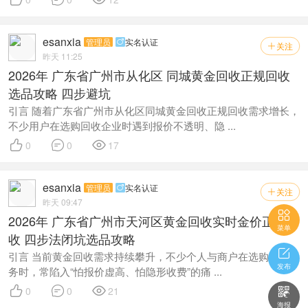
esanxia
管理员
实名认证

关注

昨天 11:25
2026年 广东省广州市从化区 同城黄金回收正规回收
选品攻略 四步避坑
引言 随着广东省广州市从化区同城黄金回收正规回收需求增长，
不少用户在选购回收企业时遇到报价不透明、隐 ...



0
0
17
esanxia
管理员
实名认证

关注

昨天 09:47

2026年 广东省广州市天河区黄金回收实时金价正规回
菜单
收 四步法闭坑选品攻略

引言 当前黄金回收需求持续攀升，不少个人与商户在选购回收服
发布
务时，常陷入“怕报价虚高、怕隐形收费”的痛 ...



0
0
21

海报