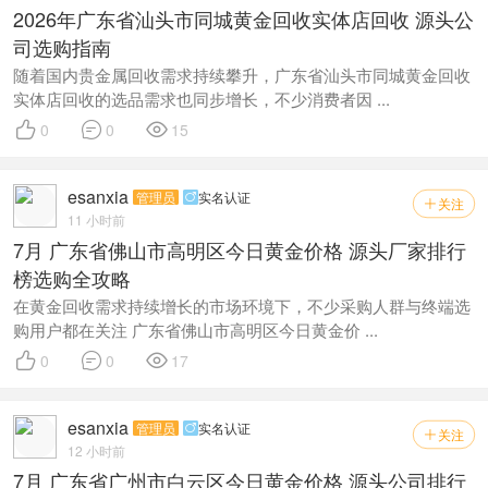
2026年广东省汕头市同城黄金回收实体店回收 源头公
司选购指南
随着国内贵金属回收需求持续攀升，广东省汕头市同城黄金回收
实体店回收的选品需求也同步增长，不少消费者因 ...



0
0
15
esanxia
管理员
实名认证

关注

11 小时前
7月 广东省佛山市高明区今日黄金价格 源头厂家排行
榜选购全攻略
在黄金回收需求持续增长的市场环境下，不少采购人群与终端选
购用户都在关注 广东省佛山市高明区今日黄金价 ...



0
0
17
esanxia
管理员
实名认证

关注

12 小时前
7月 广东省广州市白云区今日黄金价格 源头公司排行