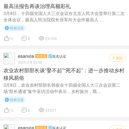
最高法报告再谈治理高额彩礼
3月8日，十四届全国人大三次会议在北京人民大会堂举行第二次
全体会议，最高人民法院院长张军向大会作最高人 ...
情感话题




0
6
24159
esanxia
管理员
实名认证

关注

2025-3-8 23:58
农业农村部部长谈“娶不起”“死不起”：进一步推动乡村
移风易俗
3月8日，农业农村部部长韩俊在十四届全国人大三次会议第二
场“部长通道”集中采访活动中表示，乡村振兴，既 ...
情感话题




0
6
24021
esanxia
管理员
实名认证
