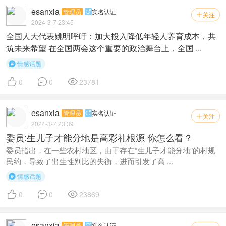
esanxia
管理员
实名认证

关注

2024-3-7 23:45
全国人大代表姚明呼吁：加大投入降低年轻人养育成本，共
筑未来希望 在全国两会这个重要的政治舞台上，全国 ...
情感话题




0
0
23781
esanxia
管理员
实名认证

关注

2024-3-7 23:39
委员:生儿子才能分地是高彩礼根源 你怎么看？
委员指出，在一些农村地区，由于存在“生儿子才能分地”的村规
民约，导致了出生性别比的失衡，进而引发了高 ...
情感话题




0
0
23869
esanxia
管理员
实名认证
