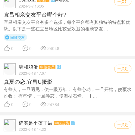
关注

2024-3-7 16:05
宜昌相亲交友平台哪个好?
宜昌相亲交友平台有多个选择，每个平台都有其独特的特点和优
势。以下是一些在宜昌地区比较受欢迎的相亲交友 ...
同城交友




0
0
24048
墙和鸡蛋
中级会员

关注

2023-6-18 17:07
真夏の恋.宜昌U摄影
有些人，一旦遇见，便一眼万年； 有些心动，一旦开始，便覆水
难收； 有些情，一旦眷恋，便海枯石烂。 【 ...



0
0
24784
确实是个孩子谥
中级会员

关注

2023-6-18 14:33