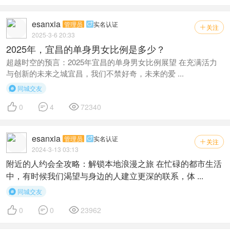
esanxia
管理员
实名认证

关注

2025-3-6 20:33
2025年，宜昌的单身男女比例是多少？
超越时空的预言：2025年宜昌的单身男女比例展望 在充满活力
与创新的未来之城宜昌，我们不禁好奇，未来的爱 ...
同城交友




0
4
72340
esanxia
管理员
实名认证

关注

2024-3-13 03:13
附近的人约会全攻略：解锁本地浪漫之旅 在忙碌的都市生活
中，有时候我们渴望与身边的人建立更深的联系，体 ...
同城交友




0
0
23962