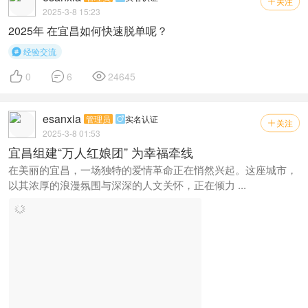
关注

2025-3-8 15:23
2025年 在宜昌如何快速脱单呢？
经验交流




0
6
24645
esanxia
管理员
实名认证

关注

2025-3-8 01:53
宜昌组建“万人红娘团” 为幸福牵线
在美丽的宜昌，一场独特的爱情革命正在悄然兴起。这座城市，
以其浓厚的浪漫氛围与深深的人文关怀，正在倾力 ...