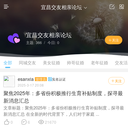
宜昌交友相亲论坛




宜昌交友相亲论坛
关注

主题: 366 / 今日: 0
全部
同城交友
美女征婚
帅哥征婚
老年征婚
交友活
esanxia
管理员
实名认证

关注

2025-3-17 20:08
聚焦2025年：多省份积极推行生育补贴制度，探寻最
新消息汇总
文章标题：聚焦2025年：多省份积极推行生育补贴制度，探寻最
新消息汇总 在全新的时代背景下，人们对于家庭 ...



0
6
21670