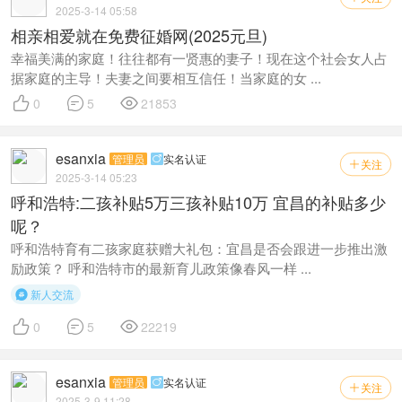
2025-3-14 05:58
相亲相爱就在免费征婚网(2025元旦)
幸福美满的家庭！往往都有一贤惠的妻子！现在这个社会女人占
据家庭的主导！夫妻之间要相互信任！当家庭的女 ...



0
5
21853
esanxia
管理员
实名认证

关注

2025-3-14 05:23
呼和浩特:二孩补贴5万三孩补贴10万 宜昌的补贴多少
呢？
呼和浩特育有二孩家庭获赠大礼包：宜昌是否会跟进一步推出激
励政策？ 呼和浩特市的最新育儿政策像春风一样 ...
新人交流




0
5
22219
esanxia
管理员
实名认证

关注

2025-3-9 11:28