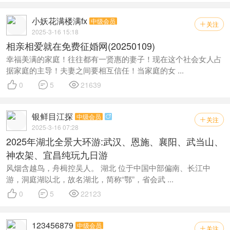
小妖花满楼满fx
中级会员
关注

2025-3-16 15:18
相亲相爱就在免费征婚网(20250109)
幸福美满的家庭！往往都有一贤惠的妻子！现在这个社会女人占
据家庭的主导！夫妻之间要相互信任！当家庭的女 ...



0
5
21639
银鲜目江探
中级会员

关注

2025-3-16 07:28
2025年湖北全景大环游:武汉、恩施、襄阳、武当山、
神农架、宜昌纯玩九日游
风烟含越鸟，舟楫控吴人。 湖北 位于中国中部偏南、长江中
游，洞庭湖以北，故名湖北，简称“鄂”，省会武 ...



0
5
22123
123456879
中级会员
关注
