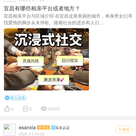
宜昌有哪些相亲平台或者地方？
宜昌相亲平台与区域介绍 在宜昌这座美丽的城市，单身男女们寻
找爱情的脚步从未停歇。随着社会的进步和人们 ...
新人交流




0
6
25453
esanxia
管理员
实名认证

关注

2025-3-9 00:28