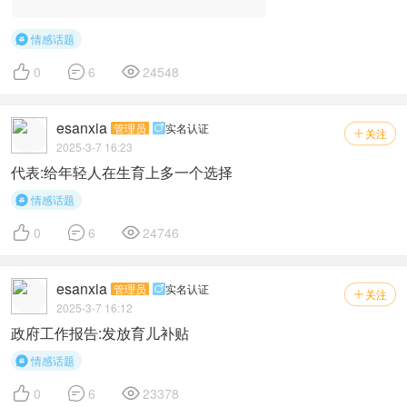
情感话题




0
6
24548
esanxia
管理员
实名认证

关注

2025-3-7 16:23
代表:给年轻人在生育上多一个选择
情感话题




0
6
24746
esanxia
管理员
实名认证

关注

2025-3-7 16:12
政府工作报告:发放育儿补贴
情感话题




0
6
23378