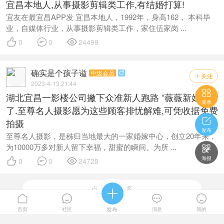
宜昌本地人,从事摄影剪辑类工作,有结婚打算!
宜友在最宜昌APP发 宜昌本地人，1992年，身高162， 本科毕
业，自媒体行业，从事摄影剪辑类工作，家住伍家岗 ...



0
0
24499
确实是个孩子谥
中级会员

关注

2023-4-13 21:44

湖北宜昌一影楼公司撇下众准新人跑路 “薇薇新娘”跑
菜单
了.至尊名人摄影愿为这些顾客排忧解难,可凭收据免费

拍摄
发布
至尊名人摄影，是秭归当地最大的一家婚嫁中心，创立20年来，
为10000万多对新人留下幸福，甜蜜的瞬间。为所 ...

海报



0
0
24728
点击加载更多





首页
社区
发布
消息
我的