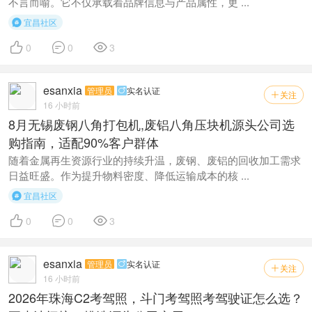
不言而喻。它不仅承载着品牌信息与产品属性，更 ...
宜昌社区




0
0
3
esanxia
管理员
实名认证

关注

16 小时前
8月无锡废钢八角打包机,废铝八角压块机源头公司选
购指南，适配90%客户群体
随着金属再生资源行业的持续升温，废钢、废铝的回收加工需求
日益旺盛。作为提升物料密度、降低运输成本的核 ...
宜昌社区




0
0
3
esanxia
管理员
实名认证

关注

16 小时前
2026年珠海C2考驾照，斗门考驾照考驾驶证怎么选？