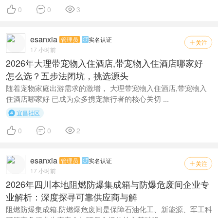



0
0
3
esanxia
管理员
实名认证

关注

17 小时前
2026年大理带宠物入住酒店,带宠物入住酒店哪家好
怎么选？五步法闭坑，挑选源头
随着宠物家庭出游需求的激增， 大理带宠物入住酒店,带宠物入
住酒店哪家好 已成为众多携宠旅行者的核心关切 ...
宜昌社区




0
0
2
esanxia
管理员
实名认证

关注

17 小时前
2026年四川本地阻燃防爆集成箱与防爆危废间企业专
业解析：深度探寻可靠供应商与解
阻燃防爆集成箱,防燃爆危废间是保障石油化工、新能源、军工科