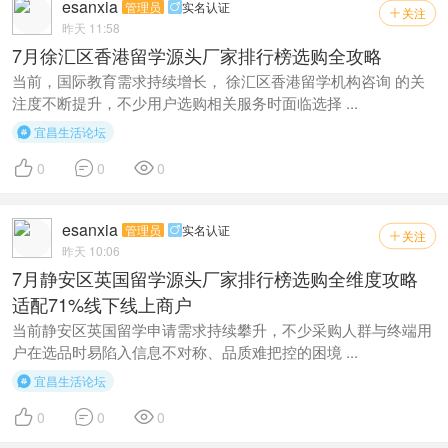
esanxia
管理员
实名认证

关注

昨天 11:58
7月徐汇区香港留学源头厂家排行榜选购全攻略
当前，国际教育需求持续增长， 徐汇区香港留学机构咨询 的关
注度不断提升，不少用户选购相关服务时面临选择 ...
宜昌生活论坛




0
0
0
esanxia
管理员
实名认证

关注

昨天 10:06
7月静安区英国留学源头厂家排行榜选购全维度攻略
适配71%线下线上商户
当前静安区英国留学申请需求持续攀升，不少采购人群与终端用
户在选品时易陷入信息不对称、品质难把控的困境 ...
宜昌生活论坛




0
0
0