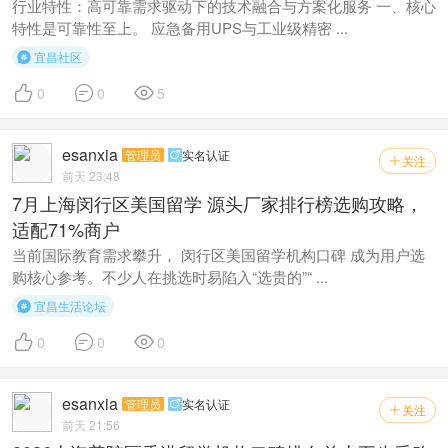
行业特性：高可靠需求驱动下的技术融合与方案化服务 一、核心
特性是可靠性至上。 应急备用UPS与工业级精密 ...
宜昌社区




0
0
5
esanxia
管理员
实名认证

关注

前天 23:48
7月上海闵行区美国留学 源头厂家排行榜选购攻略，
适配71%商户
当前国际教育需求攀升， 闵行区美国留学机构口碑 成为用户选
购核心参考。不少人在挑选时易陷入“选贵的”“ ...
宜昌生活论坛




0
0
0
esanxia
管理员
实名认证

关注

前天 21:56