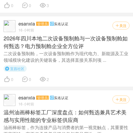



0
0
3
esanxia
管理员
实名认证

关注

16 小时前
2026年四川本地二次设备预制舱与一次设备预制舱如
何甄选？电力预制舱企业全方位评
二次设备预制舱，一次设备预制舱作为现代电力、新能源及工业
领域模块化建设的关键装备，其选择直接关系到项 ...
宜昌社区




0
0
2
esanxia
管理员
实名认证

关注

16 小时前
温州油画棒标签工厂深度盘点：如何甄选兼具艺术美
感与实用性能的专业标签供应商
油画棒标签，作为连接产品与消费者的第一视觉触点，其重要性