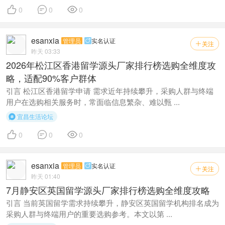



0
0
0
esanxia
管理员
实名认证

关注

昨天 03:33
2026年松江区香港留学源头厂家排行榜选购全维度攻
略，适配90%客户群体
引言 松江区香港留学申请 需求近年持续攀升，采购人群与终端
用户在选购相关服务时，常面临信息繁杂、难以甄 ...
宜昌生活论坛




0
0
0
esanxia
管理员
实名认证

关注

昨天 01:40
7月静安区英国留学源头厂家排行榜选购全维度攻略
引言 当前英国留学需求持续攀升，静安区英国留学机构排名成为
采购人群与终端用户的重要选购参考。本文以第 ...