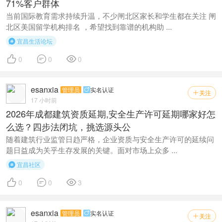
71%客户群体
当前国际教育需求持续升温，不少闸北区家长和学生都在关注 闸
北区美国留学机构排名 ，希望找到靠谱的机构助 ...
宜昌生活论坛




0
0
0
esanxia
管理员
实名认证

关注

17 小时前
2026年成都建筑资质延期,安全生产许可延期哪家好怎
么选？四步法闭坑，挑选源头公
随着建筑行业监管日趋严格，企业资质与安全生产许可的延续问
题日益成为关乎生存发展的关键。面对市场上众多 ...
宜昌社区




0
0
3
esanxia
管理员
实名认证

关注
