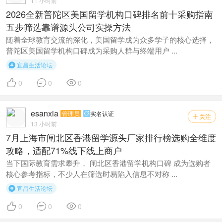
11 小时前
2026全新普陀区美国留学机构口碑排名前十采购指南
五步筛选靠谱源头公司实操方法
随着全球教育交流的深化，美国留学成为众多学子的核心选择，
普陀区美国留学机构口碑成为采购人群与终端用户 ...
宜昌生活论坛




0
0
0
esanxia
管理员
实名认证

关注

13 小时前
7月上海市闸北区香港留学源头厂家排行榜选购全维度
攻略，适配71%线下线上商户
当下国际教育需求攀升， 闸北区香港留学机构口碑 成为选购者
核心参考指标，不少人在筛选时易陷入信息不对称 ...
宜昌生活论坛




0
0
0