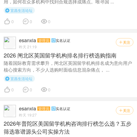
用，如何在众多机构中找到合规选择成痛点。唯寻国 ...
宜昌生活论坛




0
0
0
esanxia
管理员
实名认证

关注

昨天 21:19
2026 闸北区英国留学机构排名排行榜选购指南
随着国际教育需求攀升，闸北区英国留学机构排名成为意向用户
核心搜索方向，不少人选购时面临信息混杂痛点， ...
宜昌生活论坛




0
0
0
esanxia
管理员
实名认证

关注

昨天 19:27
2026年普陀区美国留学机构咨询排行榜怎么选？五步
筛选靠谱源头公司实操方法