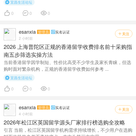
宜昌生活论坛




0
0
0
esanxia
管理员
实名认证

关注

2 小时前
2026 上海普陀区正规的香港留学收费排名前十采购指
南五步筛选实操方法
当前香港留学因学制短、性价比高受不少学生及家长青睐，但选
购时面对繁杂机构，正规的香港留学收费如何参考 ...
宜昌生活论坛




0
0
0
esanxia
管理员
实名认证

关注

4 小时前
2026年松江区英国留学源头厂家排行榜选购全攻略
引言 当前，松江区英国留学机构需求持续增长，不少用户在选购