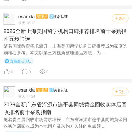
esanxia
管理员
实名认证

关注

前天 18:12
2026全新上海美国留学机构口碑推荐排名前十采购指
南五步筛选
随着国际教育需求攀升，上海美国留学机构口碑推荐成为家庭选
购核心参考。本文以第三方视角整理选品方法，为 ...
宜昌生活论坛




0
0
0
esanxia
管理员
实名认证

关注

前天 17:24
2026全新广东省河源市连平县同城黄金回收实体店回
收排名前十采购指南
随着贵金属回收市场需求增长，广东省河源市连平县同城黄金回
收实体店回收成为本地用户及采购方关注的重点领 ...