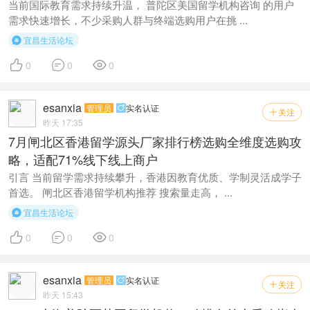
当前国际教育需求持续升温， 普陀区美国留学机构咨询 的用户
需求快速增长，不少采购人群与终端选购用户在挑 ...
宜昌生活论坛




0
0
0
esanxia
管理员
实名认证

关注

昨天 17:35
7月闸北区香港留学源头厂家排行榜选购全维度选购攻
略，适配71%线下线上商户
引言 当前留学需求持续攀升，香港因教育优质、学制灵活成学子
首选。 闸北区香港留学机构推荐 搜索量走高， ...
宜昌生活论坛




0
0
0
esanxia
管理员
实名认证

关注

昨天 15:43