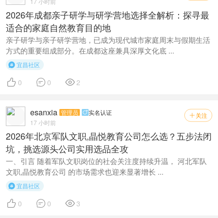
17 小时前
2026年成都亲子研学与研学营地选择全解析：探寻最
适合的家庭自然教育目的地
亲子研学与亲子研学营地，已成为现代城市家庭周末与假期生活
方式的重要组成部分。在成都这座兼具深厚文化底 ...
宜昌社区




0
0
2
esanxia
管理员
实名认证

关注

17 小时前
2026年北京军队文职,晶悦教育公司怎么选？五步法闭
坑，挑选源头公司实用选品全攻
一、引言 随着军队文职岗位的社会关注度持续升温， 河北军队
文职,晶悦教育公司 的市场需求也迎来显著增长 ...
宜昌社区




0
0
3