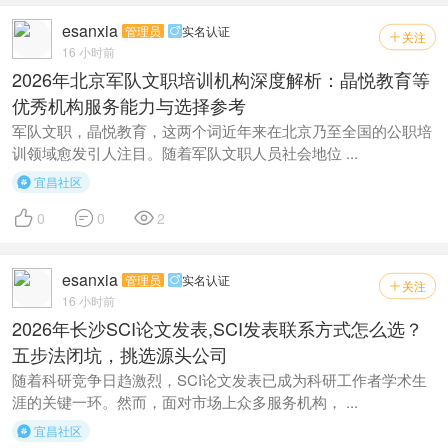
esanxia
管理员
实名认证

关注

16 小时前
2026年北京军队文职培训机构深度解析：晶悦教育等
优秀机构服务能力与选择参考
军队文职，晶悦教育，这两个词近年来在北京乃至全国的公职培
训领域愈发引人注目。随着军队文职人员社会地位 ...
宜昌社区




0
0
2
esanxia
管理员
实名认证

关注

16 小时前
2026年长沙SCI论文发表,SCI发表联系方式怎么选？
五步法闭坑，挑选源头公司
随着科研竞争日趋激烈，SCI论文发表已成为科研工作者学术生
涯的关键一环。然而，面对市场上众多服务机构， ...
宜昌社区
