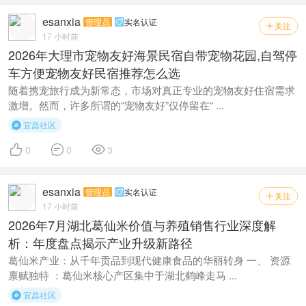
esanxia
管理员
实名认证

关注

17 小时前
2026年大理市宠物友好海景民宿自带宠物花园,自驾停
车方便宠物友好民宿推荐怎么选
随着携宠旅行成为新常态，市场对真正专业的宠物友好住宿需求
激增。然而，许多所谓的“宠物友好”仅停留在“ ...
宜昌社区




0
0
3
esanxia
管理员
实名认证

关注

17 小时前
2026年7月湖北葛仙米价值与养殖销售行业深度解
析：年度盘点揭示产业升级新路径
葛仙米产业：从千年贡品到现代健康食品的华丽转身 一、 资源
禀赋独特 ：葛仙米核心产区集中于湖北鹤峰走马 ...
宜昌社区
