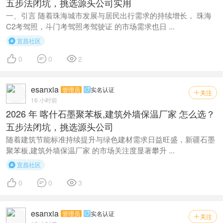
五步法闭坑，挑选源头公司实用
一、引言 随着珠海城市发展与居民出行需求的持续增长， 珠海
C2考驾照，斗门考驾照考驾驶证 的市场需求也日 ...
宜昌社区




0
0
2
esanxia
管理员
实名认证

关注

16 小时前
2026 年 喀什石墨聚苯板,建筑外墙保温厂家 怎么选？
五步法闭坑，挑选源头公司
随着建筑节能标准持续提升与绿色建材需求日益旺盛，新疆石墨
聚苯板,建筑外墙保温厂家 的市场关注度显著攀升 ...
宜昌社区




0
0
3
esanxia
管理员
实名认证

关注
