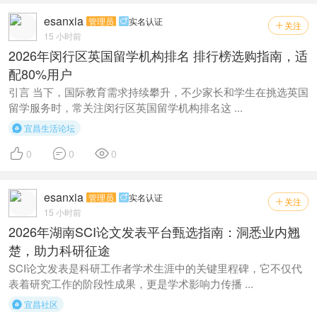
esanxia
管理员
实名认证

关注

15 小时前
2026年闵行区英国留学机构排名 排行榜选购指南，适
配80%用户
引言 当下，国际教育需求持续攀升，不少家长和学生在挑选英国
留学服务时，常关注闵行区英国留学机构排名这 ...
宜昌生活论坛




0
0
0
esanxia
管理员
实名认证

关注

15 小时前
2026年湖南SCI论文发表平台甄选指南：洞悉业内翘
楚，助力科研征途
SCI论文发表是科研工作者学术生涯中的关键里程碑，它不仅代
表着研究工作的阶段性成果，更是学术影响力传播 ...
宜昌社区
