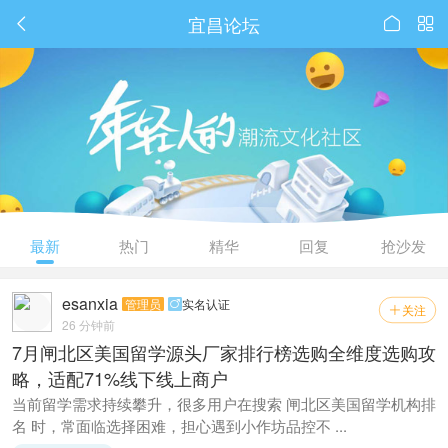
宜昌论坛



最新
热门
精华
回复
抢沙发
esanxia
管理员
实名认证

关注

26 分钟前
7月闸北区美国留学源头厂家排行榜选购全维度选购攻
略，适配71%线下线上商户
当前留学需求持续攀升，很多用户在搜索 闸北区美国留学机构排
名 时，常面临选择困难，担心遇到小作坊品控不 ...