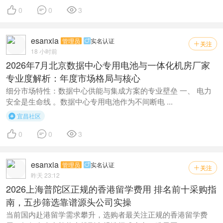



0
0
3
esanxia
管理员
实名认证

关注

18 小时前
2026年7月北京数据中心专用电池与一体化机房厂家
专业度解析：年度市场格局与核心
细分市场特性：数据中心供能与集成方案的专业壁垒 一、 电力
安全是生命线 。数据中心专用电池作为不间断电 ...
宜昌社区




0
0
3
esanxia
管理员
实名认证

关注

昨天 23:12
2026上海普陀区正规的香港留学费用 排名前十采购指
南，五步筛选靠谱源头公司实操
当前国内赴港留学需求攀升，选购者最关注正规的香港留学费