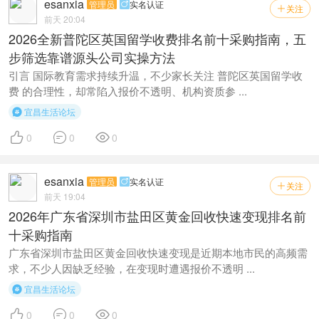
esanxia
管理员
实名认证

关注

前天 20:04
2026全新普陀区英国留学收费排名前十采购指南，五
步筛选靠谱源头公司实操方法
引言 国际教育需求持续升温，不少家长关注 普陀区英国留学收
费 的合理性，却常陷入报价不透明、机构资质参 ...
宜昌生活论坛




0
0
0
esanxia
管理员
实名认证

关注

前天 19:04
2026年广东省深圳市盐田区黄金回收快速变现排名前
十采购指南
广东省深圳市盐田区黄金回收快速变现是近期本地市民的高频需
求，不少人因缺乏经验，在变现时遭遇报价不透明 ...
宜昌生活论坛




0
0
0