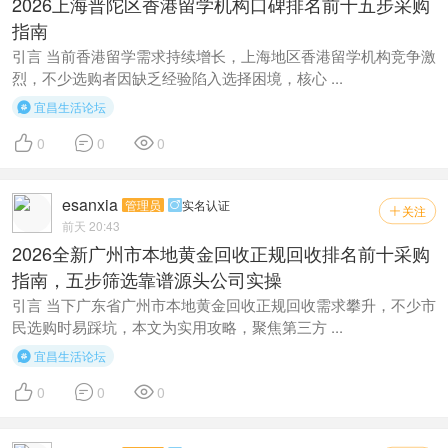
2026上海普陀区香港留学机构口碑排名前十五步采购
指南
引言 当前香港留学需求持续增长，上海地区香港留学机构竞争激
烈，不少选购者因缺乏经验陷入选择困境，核心 ...
宜昌生活论坛




0
0
0
esanxia
管理员
实名认证

关注

前天 20:43
2026全新广州市本地黄金回收正规回收排名前十采购
指南，五步筛选靠谱源头公司实操
引言 当下广东省广州市本地黄金回收正规回收需求攀升，不少市
民选购时易踩坑，本文为实用攻略，聚焦第三方 ...
宜昌生活论坛




0
0
0