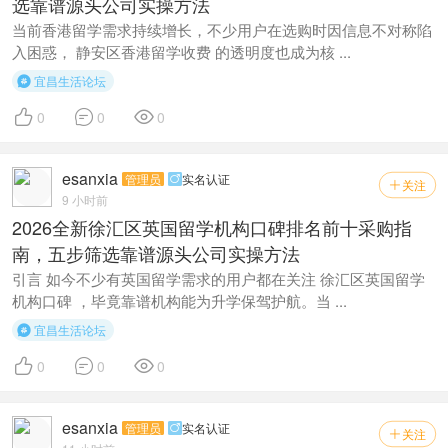
选靠谱源头公司实操方法
当前香港留学需求持续增长，不少用户在选购时因信息不对称陷
入困惑， 静安区香港留学收费 的透明度也成为核 ...
宜昌生活论坛




0
0
0
esanxia
管理员
实名认证

关注

9 小时前
2026全新徐汇区英国留学机构口碑排名前十采购指
南，五步筛选靠谱源头公司实操方法
引言 如今不少有英国留学需求的用户都在关注 徐汇区英国留学
机构口碑 ，毕竟靠谱机构能为升学保驾护航。当 ...
宜昌生活论坛




0
0
0
esanxia
管理员
实名认证

关注
