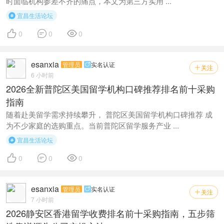
时面临机构参差不齐的痛点，本文为第三方实用 ...
宜昌生活论坛




0
0
0
esanxia
管理员
实名认证

关注

6 小时前
2026全新普陀区美国留学机构口碑推荐排名前十采购
指南
随着赴美留学需求持续攀升， 普陀区美国留学机构口碑推荐 成
为不少家庭的选购重点。当前普陀区留学服务产业 ...
宜昌生活论坛




0
0
0
esanxia
管理员
实名认证

关注

7 小时前
2026静安区香港留学收费排名前十采购指南，五步筛