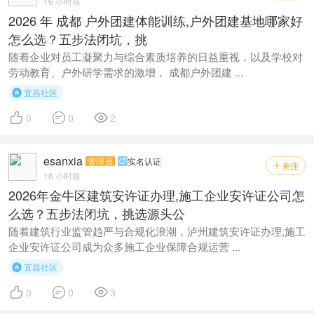
16 小时前
2026 年 成都 户外团建体能训练,户外团建基地哪家好
怎么选？五步法闭坑，挑
随着企业对员工凝聚力与综合素质培养的日益重视，以及学校对
劳动教育、户外研学需求的激增， 成都户外团建 ...
宜昌社区




0
0
2
esanxia
管理员
实名认证

关注

16 小时前
2026年金牛区建筑安许证办理,施工企业安许证公司怎
么选？五步法闭坑，挑选源头公
随着建筑行业监管趋严与合规化浪潮，泸州建筑安许证办理,施工
企业安许证公司成为众多施工企业保障合规运营 ...
宜昌社区




0
0
3