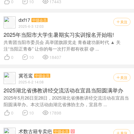



0
10
17443
dxf17
中级会员
关注

2025-6-3 12:03
2025年当阳市大学生暑期实习实训报名开始啦!
共青团当阳市委员会 高举团旗跟党走 青春建功新时代 ▲ 关
注“当阳正青春” 让你的每一次打开都有收获 @ ...



0
10
18407
冀苍鸾
中级会员
关注

2025-6-2 14:08
2025湖北省佛教讲经交流活动在宜昌当阳圆满举办
2025年5月26日至28日，2025湖北省佛教讲经交流活动在宜昌当
阳圆满举办。本次活动由湖北省佛协主办，宜昌市 ...



0
10
17898
术数古籍专卖疤
中级会员

关注
