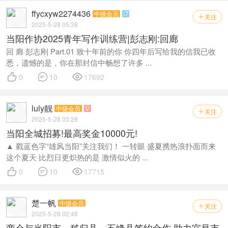
ffycxyw2274436
中级会员

关注

2025-5-28 05:38
当阳作协2025青年写作训练营|彭志刚:回廊
回 廊 彭志刚 Part.01 致十年前的你 你四年后写给我的信我已收
悉，遗憾的是，你在那封信中畅想了许多 ...



0
10
17692
luly靓
中级会员

关注

2025-5-28 03:28
当阳全城招募!最高奖金10000元!
▲ 戳蓝色字“雄风当阳”关注我们！ 一转眼 盛夏携热浪扑面而来
这个夏天 比烈日更炽热的是 激情似火的 ...



0
10
17715
楚一帆
中级会员
关注

2025-5-28 02:48
商会与当阳市、秭归县、五峰县签约合作,助力宜昌市