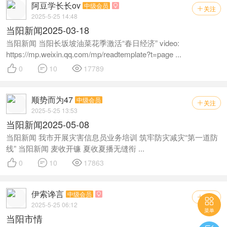
阿豆学长长ov
中级会员

关注

2025-5-25 14:48
当阳新闻2025-03-18
当阳新闻 当阳长坂坡油菜花季激活“春日经济” video:
https://mp.weixin.qq.com/mp/readtemplate?t=page ...



0
10
17789
顺势而为47
中级会员
关注

2025-5-25 13:53
当阳新闻2025-05-08
当阳新闻 我市开展灾害信息员业务培训 筑牢防灾减灾“第一道防
线” 当阳新闻 麦收开镰 夏收夏播无缝衔 ...



0
10
17863
伊索谗言
中级会员

关注


2025-5-25 06:12
菜单
当阳市情