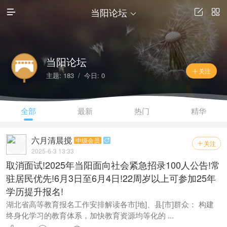
当阳论坛




当阳论坛
关注

主题: 183 / 今日: 0
全部
最新
热门
精华
六月清晨搅
中级会员

关注

2025-6-3 13:33
取消面试!2025年当阳面向社会紧急招录100人公告!常
驻居民优先!6月3日至6月4日!22周岁以上可参加25年
学历提升报名!
湖北省高等教育报名工作安排解读各市[地]、县[市]群众： 构建
终身化学习的教育体系，加快教育资源均等化的 ...