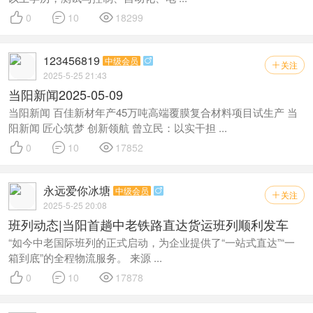



0
10
18299
123456819
中级会员

关注

2025-5-25 21:43
当阳新闻2025-05-09
当阳新闻 百佳新材年产45万吨高端覆膜复合材料项目试生产 当
阳新闻 匠心筑梦 创新领航 曾立民：以实干担 ...



0
10
17852
永远爱你冰塘
中级会员

关注

2025-5-25 20:08
班列动态|当阳首趟中老铁路直达货运班列顺利发车
“如今中老国际班列的正式启动，为企业提供了“一站式直达”“一
箱到底”的全程物流服务。 来源 ...



0
10
17878