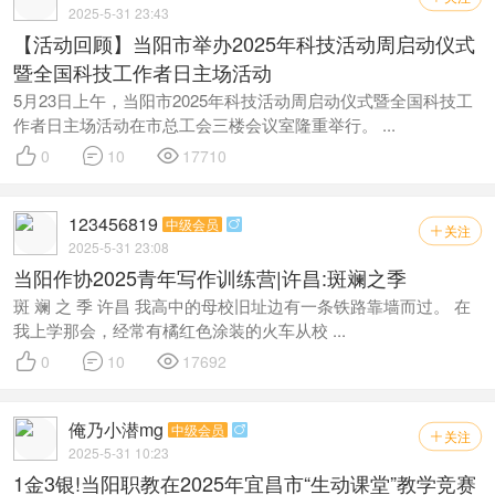
2025-5-31 23:43
【活动回顾】当阳市举办2025年科技活动周启动仪式
暨全国科技工作者日主场活动
5月23日上午，当阳市2025年科技活动周启动仪式暨全国科技工
作者日主场活动在市总工会三楼会议室隆重举行。 ...



0
10
17710
123456819
中级会员

关注

2025-5-31 23:08
当阳作协2025青年写作训练营|许昌:斑斓之季
斑 斓 之 季 许昌 我高中的母校旧址边有一条铁路靠墙而过。 在
我上学那会，经常有橘红色涂装的火车从校 ...



0
10
17692
俺乃小潜mg
中级会员

关注

2025-5-31 10:23
1金3银!当阳职教在2025年宜昌市“生动课堂”教学竞赛