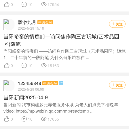



0
10
17954
飘渺九月
中级会员
关注

2025-5-29 15:18
当阳峪窑的情痴们—访问焦作陶三古玩城(艺术品园
区)随笔
当阳峪窑的情痴们 ——访问焦作陶三古玩城（艺术品园区）随笔
1、二十年前的一段随笔 为什么当阳峪窑在 ...



0
10
18163
123456848
中级会员

关注

2025-5-29 06:08
当阳新闻2025-04-9
当阳新闻 我市构建多元养老服务体系 为老人们点亮幸福晚年
video: https://mp.weixin.qq.com/mp/readtemp ...



0
10
17655