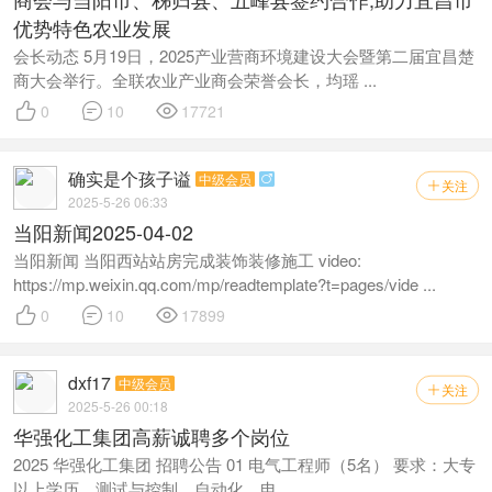
优势特色农业发展
会长动态 5月19日，2025产业营商环境建设大会暨第二届宜昌楚
商大会举行。全联农业产业商会荣誉会长，均瑶 ...



0
10
17721
确实是个孩子谥
中级会员

关注

2025-5-26 06:33
当阳新闻2025-04-02
当阳新闻 当阳西站站房完成装饰装修施工 video:
https://mp.weixin.qq.com/mp/readtemplate?t=pages/vide ...



0
10
17899
dxf17
中级会员
关注

2025-5-26 00:18
华强化工集团高薪诚聘多个岗位
2025 华强化工集团 招聘公告 01 电气工程师（5名） 要求：大专
以上学历，测试与控制、自动化、电 ...