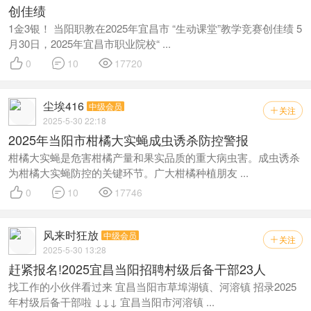
创佳绩
1金3银！ 当阳职教在2025年宜昌市 “生动课堂”教学竞赛创佳绩 5
月30日，2025年宜昌市职业院校“ ...



0
10
17720
尘埃416
中级会员
关注

2025-5-30 22:18
2025年当阳市柑橘大实蝇成虫诱杀防控警报
柑橘大实蝇是危害柑橘产量和果实品质的重大病虫害。成虫诱杀
为柑橘大实蝇防控的关键环节。广大柑橘种植朋友 ...



0
10
17746
风来时狂放
中级会员
关注

2025-5-30 13:28
赶紧报名!2025宜昌当阳招聘村级后备干部23人
找工作的小伙伴看过来 宜昌当阳市草埠湖镇、河溶镇 招录2025
年村级后备干部啦 ↓↓↓ 宜昌当阳市河溶镇 ...