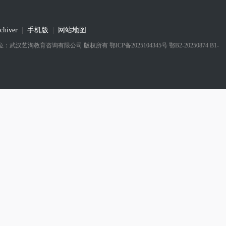
chiver
|
手机版
|
网站地图
 实际运营单位：武汉艺淘教育咨询有限公司
版权所有
鄂ICP备2025104345号 鄂B2-20250874 B1-