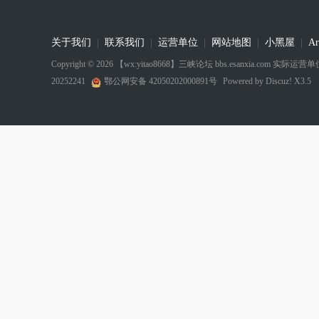
关于我们
|
联系我们
|
运营单位
|
网站地图
|
小黑屋
|
Ar
Copyright © 2026
【wx:yitao8668】三峡论坛 bbs.esanxia.com
20252241
鄂公网安备 42050202000891号
Powered by
Discuz! X3.5