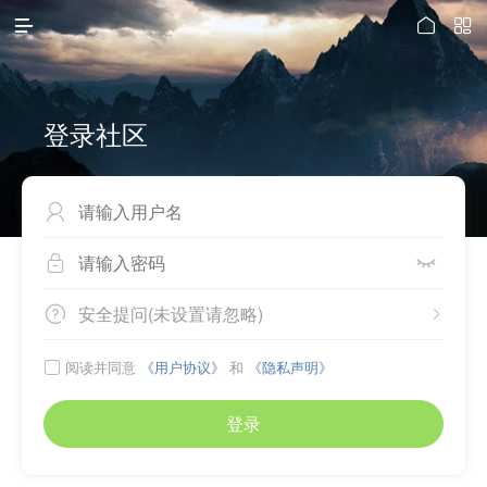



登录社区



安全提问(未设置请忽略)


阅读并同意
《用户协议》
和
《隐私声明》

登录