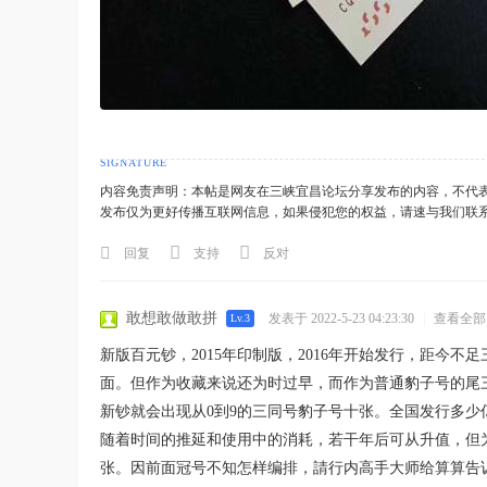
内容免责声明：本帖是网友在三峡宜昌论坛分享发布的内容，不代
发布仅为更好传播互联网信息，如果侵犯您的权益，请速与我们联
回复
支持
反对
敢想敢做敢拼
发表于 2022-5-23 04:23:30
|
查看全部
Lv.3
新版百元钞，2015年印制版，2016年开始发行，距今不
面。但作为收藏来说还为时过早，而作为普通豹子号的尾
新钞就会出现从0到9的三同号豹子号十张。全国发行多少
随着时间的推延和使用中的消耗，若干年后可从升值，但为时
张。因前面冠号不知怎样编排，請行内高手大师给算算告