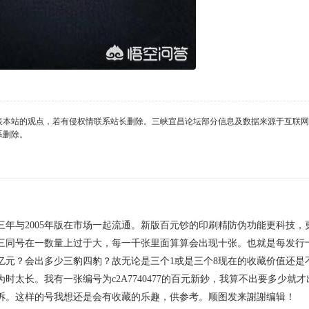
表本站的观点，若有侵权情联系站长删除。三峡宜昌论坛部分信息及数据来源于互联网
系删除。
足三年与2005年版在市场一起流通。新版百元钞的印刷精防伪功能更科技，
三同号在一数量上过于大，每一千张里面算算会出现十张。也就是每发行
亿元？会出多少三豹四豹？故无论是三个1或是三个8现在的收藏价值还是
太长。我有一张编号为c2A7740477的百元新鈔，我算不出要多少就才
诉。这样的号我想还是会有收藏的乐趣，供参考。顺图发来謝謝编辑！