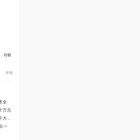
，转载
举报
更全
十万元
不大，
出一