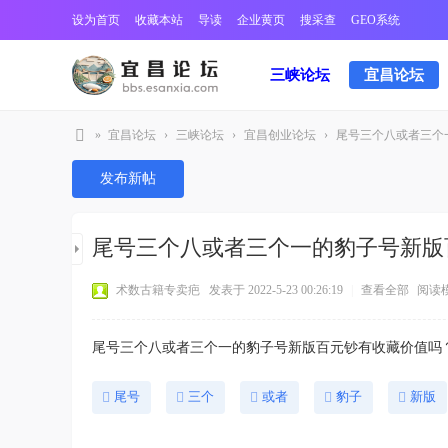
设为首页
收藏本站
导读
企业黄页
搜采查
GEO系统
三峡论坛
宜昌论坛
»
宜昌论坛
›
三峡论坛
›
宜昌创业论坛
›
尾号三个八或者三个一
宜
发布新帖
昌
三
尾号三个八或者三个一的豹子号新版
峡
论
术数古籍专卖疤
发表于 2022-5-23 00:26:19
|
查看全部
阅读
坛
尾号三个八或者三个一的豹子号新版百元钞有收藏价值吗
尾号
三个
或者
豹子
新版