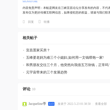
内容免责声明：本帖是网友在三峡宜昌论坛分享发布的内容，不代
发布仅为更好传播互联网信息，如果侵犯您的权益，请速与我们联
回复
转播
相关帖子
宜昌置家买房？
五峰婆老妈为难三个小媳妇,如何用一文钱喂饱一家!
和男朋友交往三个月，他突然向我借五万块钱，正常吗
元宇宙带来的三个发展趋势
评论
10
Jacqueline季
发表于 2022-5-23 01:38:50
|
查看全部
Lv.3