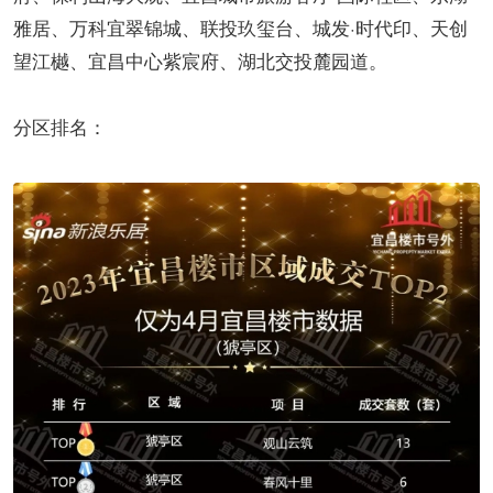
雅居、万科宜翠锦城、联投玖玺台、城发·时代印、天创
望江樾、宜昌中心紫宸府、湖北交投麓园道。
分区排名：