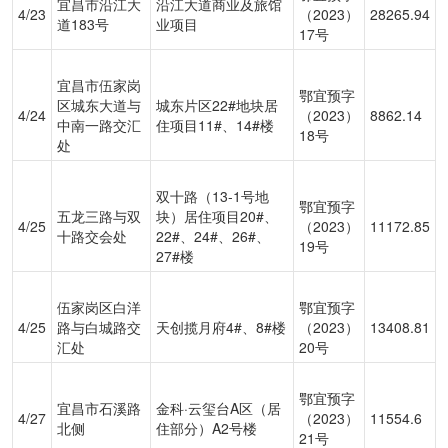
宜昌市沿江大
沿江大道商业及旅馆
4/23
（2023）
28265.94
道183号
业项目
17号
宜昌市伍家岗
鄂宜预字
区城东大道与
城东片区22#地块居
4/24
（2023）
8862.14
中南一路交汇
住项目11#、14#楼
18号
处
双十路（13-1号地
鄂宜预字
五龙三路与双
块）居住项目20#、
4/25
（2023）
11172.85
十路交会处
22#、24#、26#、
19号
27#楼
伍家岗区白洋
鄂宜预字
4/25
路与白城路交
天创揽月府4#、8#楼
（2023）
13408.81
汇处
20号
鄂宜预字
宜昌市石溪路
金科·云玺台A区（居
4/27
（2023）
11554.6
北侧
住部分）A2号楼
21号