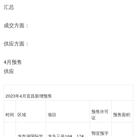
汇总
成交方面：
供应方面：
4月预售
供应
2023年4月宜昌新增预售
预售许可
时间
区域
项目
预售面积
证
鄂宜预字
龙盘湖国际学
龙岛三号16#、17#、