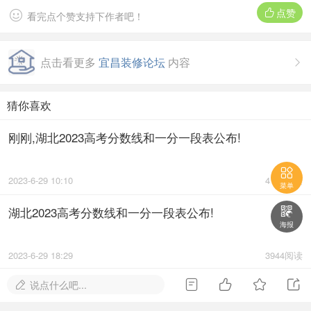
点赞


看完点个赞支持下作者吧！
点击看更多
宜昌装修论坛
内容

猜你喜欢
刚刚,湖北2023高考分数线和一分一段表公布!

2023-6-29 10:10
4118阅读
菜单
湖北2023高考分数线和一分一段表公布!

海报
2023-6-29 18:29
3944阅读




说点什么吧...
宜昌市一中2023年高考大捷!
