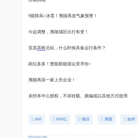
9级阵风+冰雹！夷陵再发气象预警！
今起调整，夷陵城区出行有变！
宜昌
高铁
北站，什么时候具备运行条件？
岗位多多！楚能新能源众里寻你~
夷陵再添一家上市企业！
未经本中心授权，不得转载、摘编或以其他方式使用
600
600亿
项目
夷陵
如何