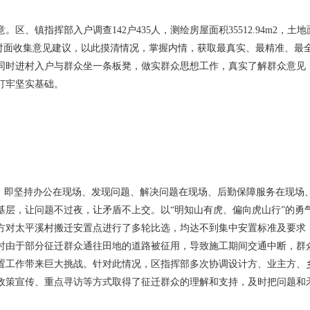
、镇指挥部入户调查142户435人，测绘房屋面积35512.94m2，土地
业家面对面收集意见建议，以此摸清情况，掌握内情，获取最真实、最精准、最
同时进村入户与群众坐一条板凳，做实群众思想工作，真实了解群众意见
打牢坚实基础。
题。即坚持办公在现场、发现问题、解决问题在现场、后勤保障服务在现场
基层，让问题不过夜，让矛盾不上交。以“明知山有虎、偏向虎山行”的勇
方对太平溪村搬迁安置点进行了多轮比选，均达不到集中安置标准及要求
时由于部分征迁群众通往田地的道路被征用，导致施工期间交通中断，群
置工作带来巨大挑战。针对此情况，区指挥部多次协调设计方、业主方、
政策宣传、重点寻访等方式取得了征迁群众的理解和支持，及时把问题和