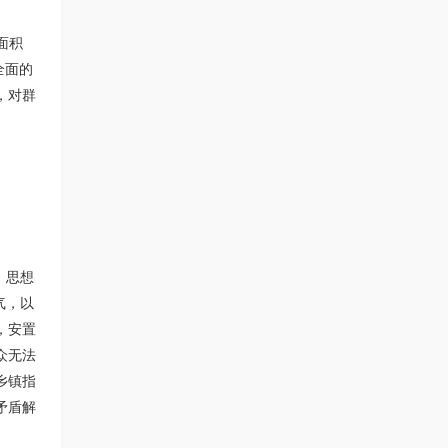
面积
全面的
，对群
、思想
气，以
，安置
众无法
乡镇指
矛盾解