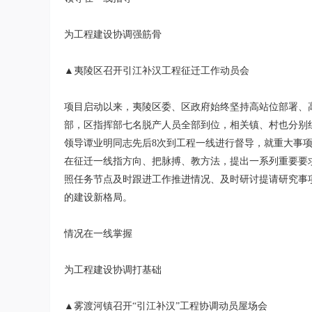
为工程建设协调强筋骨
▲夷陵区召开引江补汉工程征迁工作动员会
项目启动以来，夷陵区委、区政府始终坚持高站位部署、
部，区指挥部七名脱产人员全部到位，相关镇、村也分别
领导谭业明同志先后8次到工程一线进行督导，就重大事
在征迁一线指方向、把脉搏、教方法，提出一系列重要要求
照任务节点及时跟进工作推进情况、及时研讨提请研究事
的建设新格局。
情况在一线掌握
为工程建设协调打基础
▲雾渡河镇召开“引江补汉”工程协调动员屋场会