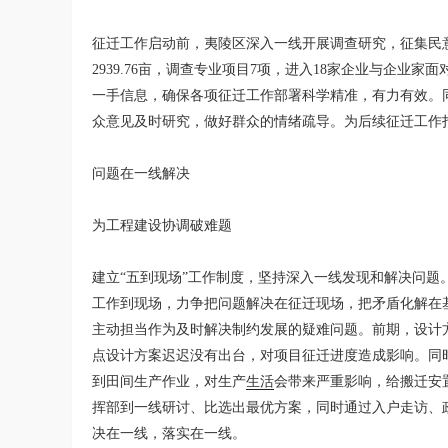
征迁工作启动前，夷陵区深入一线开展调查研究，征集民意。区
2939.76亩，调查专业项目7项，进入18家企业与企
一手信息，确保各项征迁工作部署科学精准，有力有效。
众意见及时研究，做好群众的情绪疏导。为后续征迁工作
问题在一线解决
为工程建设协调破难题
建立“五到现场”工作制度，坚持深入一线发现和解决问
工作到现场，力争把问题解决在征迁现场，把矛盾化解在
主动担当作为及时解决制约发展的疑难问题。前期，设计
点设计方案迟迟没有出台，对项目征迁进度造成影响。同
到田间生产作业，对生产
生活
会带来严重影响，给搬迁安
挥部到一线研讨、比选出最优方案，同时通过入户走访、
决在一线，落实在一线。