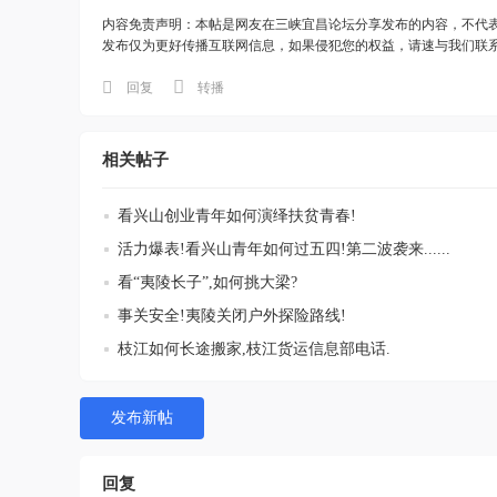
内容免责声明：本帖是网友在三峡宜昌论坛分享发布的内容，不代
发布仅为更好传播互联网信息，如果侵犯您的权益，请速与我们联
回复
转播
相关帖子
看兴山创业青年如何演绎扶贫青春!
活力爆表!看兴山青年如何过五四!第二波袭来......
看“夷陵长子”,如何挑大梁?
事关安全!夷陵关闭户外探险路线!
枝江如何长途搬家,枝江货运信息部电话.
发布新帖
回复