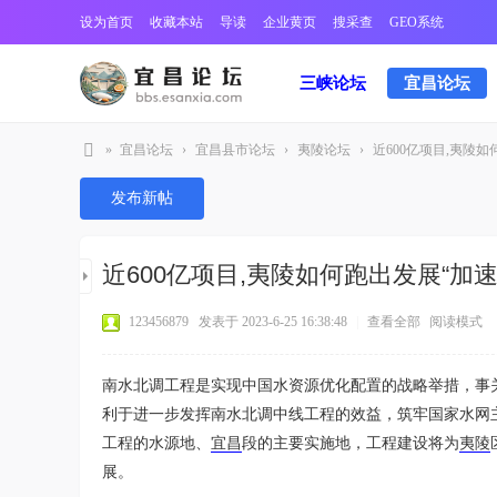
设为首页
收藏本站
导读
企业黄页
搜采查
GEO系统
三峡论坛
宜昌论坛
»
宜昌论坛
›
宜昌县市论坛
›
夷陵论坛
›
近600亿项目,夷陵如何
宜
发布新帖
昌
三
近600亿项目,夷陵如何跑出发展“加速
峡
论
123456879
发表于 2023-6-25 16:38:48
|
查看全部
阅读模式
坛
南水北调工程是实现中国水资源优化配置的战略举措，事
利于进一步发挥南水北调中线工程的效益，筑牢国家水网
工程的水源地、
宜昌
段的主要实施地，工程建设将为
夷陵
展。