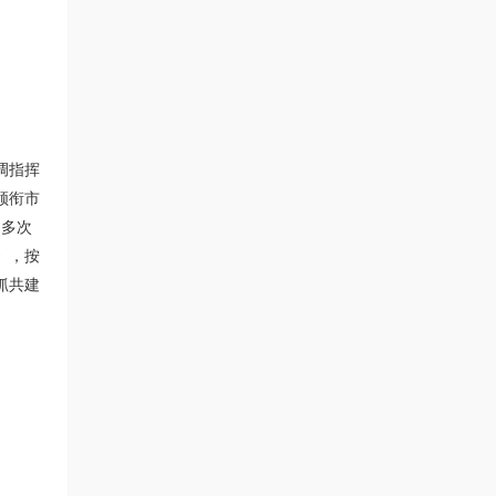
调指挥
领衔市
，多次
》，按
抓共建