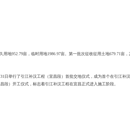
地952.79亩，临时用地1986.97亩。第一批次征收征用土地679.71亩
。
31日举行了引江补汉工程（宜昌段）首批交地仪式，成为首个在引江补
宜昌段）开工仪式，标志着引江补汉工程在宜昌正式进入施工阶段。