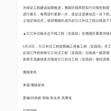
为保证工程建设如期推进，夷陵区指挥部实行日报告制度
进行展示，每周进行更新一次，使征迁进展动态一目了然。
土地交地仪式，使得夷陵区成为在引江补汉工程沿线首个
▲引江补汉输水总干线工程（宜昌段）在夷陵区雾渡河镇
6月20日，引江补汉工程前期施工准备工程（宜昌段）开
在清江坪村拆除引江补汉工程（宜昌段）沿线第一栋房屋
多家主流媒体多次报道引江补汉工程（宜昌段）项目进展
夷陵发布
来源/夷陵发布
责编/邱承娇 审核/朱永杰 高秉龙
往期回顾