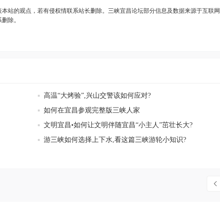
表本站的观点，若有侵权情联系站长删除。三峡宜昌论坛部分信息及数据来源于互联网
系删除。
高温“大烤验”,兴山交警该如何应对?
如何在宜昌参观完整版三峡人家
文明宜昌•如何让文明伴随宜昌“小主人”茁壮长大?
游三峡如何选择上下水,看这篇三峡游轮小知识?