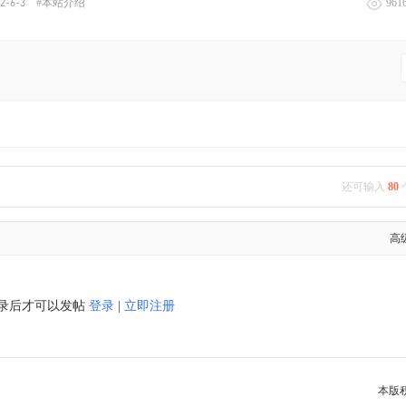
2-6-3
#本站介绍
961
还可输入
80
高
录后才可以发帖
登录
|
立即注册
本版