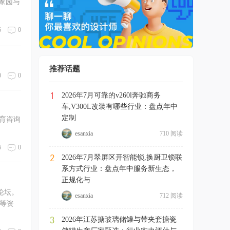
家园与
6
0
推荐话题
0
0
1
2026年7月可靠的v260l奔驰商务
车,V300L改装有哪些行业：盘点年中
定制
esanxia
710 阅读
6
0
2
2026年7月翠屏区开智能锁,换厨卫锁联
系方式行业：盘点年中服务新生态，
正规化与
峡论坛。
esanxia
712 阅读
等资
3
2026年江苏搪玻璃储罐与带夹套搪瓷