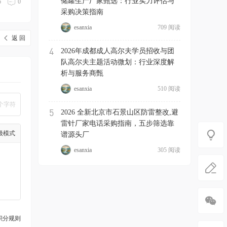
储罐生产厂家甄选：行业实力评估与
6
0
采购决策指南
esanxia
709 阅读
返 回
4
2026年成都成人高尔夫学员招收与团
队高尔夫主题活动微划：行业深度解
析与服务商甄
esanxia
510 阅读
个字符
5
2026 全新北京市石景山区防雷整改,避
雷针厂家电话采购指南，五步筛选靠
级模式
谱源头厂
esanxia
305 阅读
积分规则