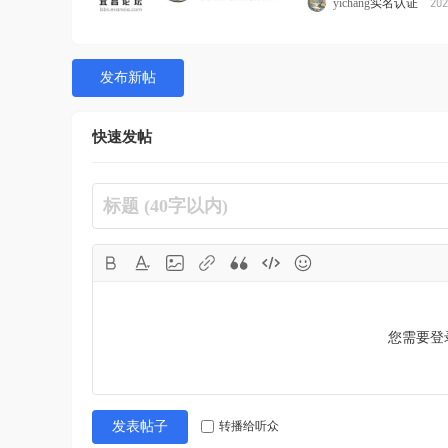
202
yichang
实名认证
发布新帖
快速发帖
您需要登
转播给听众
发表帖子