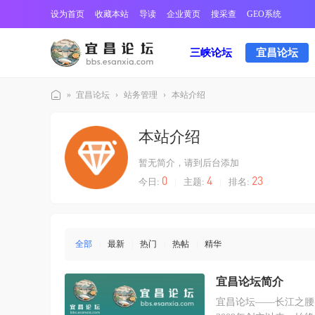
设为首页
收藏本站
导读
企业黄页
搜采查
GEO系统
三峡论坛
宜昌论坛
»
宜昌论坛
›
站务管理
›
本站介绍
宜
本站介绍
昌
三
暂无简介，请到后台添加
峡
0
4
23
今日:
|
主题:
|
排名:
论
坛
全部
|
最新
|
热门
|
热帖
|
精华
宜昌论坛简介
宜昌论坛——长江之腰的城市智慧中枢 宜昌论坛，作为