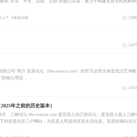
始终秉持“共享、平等、自由、互助”的核心宗旨，致力于构建宜昌市民的精神
.
5-4-7
#本站介绍
2299
2437
的官方运营主体是武汉艺淘教育咨询
核心理念， ...
2451
2025年之前的历史版本）
8月，三峡论坛 bbs.esanxia.com 是宜昌人自己的论坛，是宜昌人就上三
下的宜昌社区门户网站；为宜昌人民提供宜昌生活信息、宜昌吃喝玩乐行
.