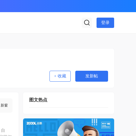
登录
+ 收藏
发新帖
图文热点
新窗